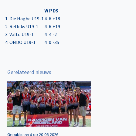
W
P
DS
1. Die Haghe U19-1
4
6
+18
2. Refleks U19-1
4
6
+19
3. Valto U19-1
4
4
-2
4. ONDO U19-1
4
0
-35
Gerelateerd nieuws
Gepubliceerd op 20-06-2026