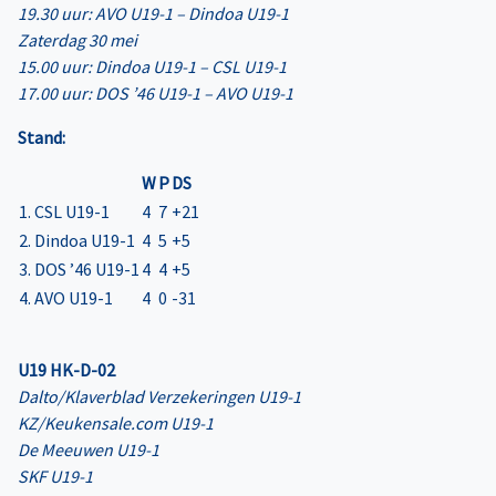
19.30 uur: AVO U19-1 – Dindoa U19-1
Zaterdag 30 mei
15.00 uur: Dindoa U19-1 – CSL U19-1
17.00 uur: DOS ’46 U19-1 – AVO U19-1
Stand:
W
P
DS
1. CSL U19-1
4
7
+21
2. Dindoa U19-1
4
5
+5
3. DOS ’46 U19-1
4
4
+5
4. AVO U19-1
4
0
-31
U19 HK-D-02
Dalto/Klaverblad Verzekeringen U19-1
KZ/Keukensale.com U19-1
De Meeuwen U19-1
SKF U19-1