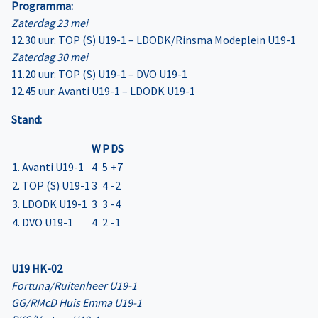
Programma:
Zaterdag 23 mei
12.30 uur: TOP (S) U19-1 – LDODK/Rinsma Modeplein U19-1
Zaterdag 30 mei
11.20 uur: TOP (S) U19-1 – DVO U19-1
12.45 uur: Avanti U19-1 – LDODK U19-1
Stand:
W
P
DS
1. Avanti U19-1
4
5
+7
2. TOP (S) U19-1
3
4
-2
3. LDODK U19-1
3
3
-4
4. DVO U19-1
4
2
-1
U19 HK-02
Fortuna/Ruitenheer U19-1
GG/RMcD Huis Emma U19-1