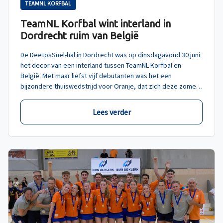
TEAMNL KORFBAL
TeamNL Korfbal wint interland in
Dordrecht ruim van België
De DeetosSnel-hal in Dordrecht was op dinsdagavond 30 juni
het decor van een interland tussen TeamNL Korfbal en
België. Met maar liefst vijf debutanten was het een
bijzondere thuiswedstrijd voor Oranje, dat zich deze zomer
voorbereid op het EK in Tsjechië in oktober.
Lees verder