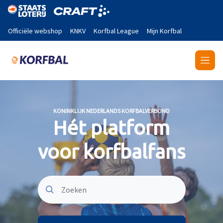
Naar de hoofdinhoud gaan
Officiële webshop
KNKV
Korfbal League
Mijn Korfbal
KONINKLIJK NEDERLANDS KORFBALVERBOND
Hét platform
voor korfbalfans