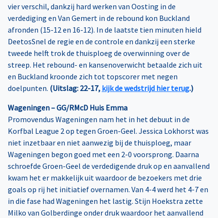
vier verschil, dankzij hard werken van Oosting in de
verdediging en Van Gemert in de rebound kon Buckland
afronden (15-12 en 16-12). In de laatste tien minuten hield
DeetosSnel de regie en de controle en dankzij een sterke
tweede helft trok de thuisploeg de overwinning over de
streep. Het rebound- en kansenoverwicht betaalde zich uit
en Buckland kroonde zich tot topscorer met negen
doelpunten.
(Uitslag: 22-17,
kijk de wedstrijd hier terug
.)
Wageningen – GG/RMcD Huis Emma
Promovendus Wageningen nam het in het debuut in de
Korfbal League 2 op tegen Groen-Geel. Jessica Lokhorst was
niet inzetbaar en niet aanwezig bij de thuisploeg, maar
Wageningen begon goed met een 2-0 voorsprong. Daarna
schroefde Groen-Geel de verdedigende druk op en aanvallend
kwam het er makkelijk uit waardoor de bezoekers met drie
goals op rij het initiatief overnamen. Van 4-4 werd het 4-7 en
in die fase had Wageningen het lastig. Stijn Hoekstra zette
Milko van Golberdinge onder druk waardoor het aanvallend