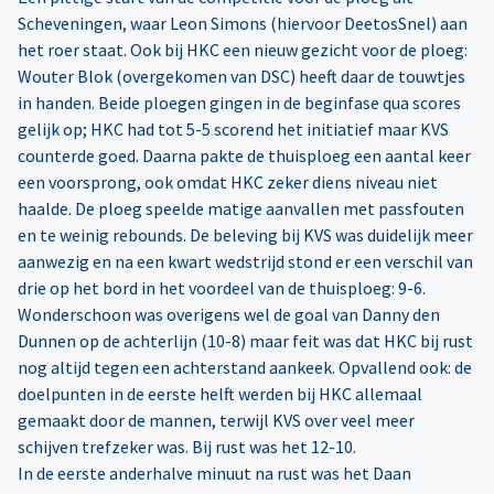
Scheveningen, waar Leon Simons (hiervoor DeetosSnel) aan
het roer staat. Ook bij HKC een nieuw gezicht voor de ploeg:
Wouter Blok (overgekomen van DSC) heeft daar de touwtjes
in handen. Beide ploegen gingen in de beginfase qua scores
gelijk op; HKC had tot 5-5 scorend het initiatief maar KVS
counterde goed. Daarna pakte de thuisploeg een aantal keer
een voorsprong, ook omdat HKC zeker diens niveau niet
haalde. De ploeg speelde matige aanvallen met passfouten
en te weinig rebounds. De beleving bij KVS was duidelijk meer
aanwezig en na een kwart wedstrijd stond er een verschil van
drie op het bord in het voordeel van de thuisploeg: 9-6.
Wonderschoon was overigens wel de goal van Danny den
Dunnen op de achterlijn (10-8) maar feit was dat HKC bij rust
nog altijd tegen een achterstand aankeek. Opvallend ook: de
doelpunten in de eerste helft werden bij HKC allemaal
gemaakt door de mannen, terwijl KVS over veel meer
schijven trefzeker was. Bij rust was het 12-10.
In de eerste anderhalve minuut na rust was het Daan