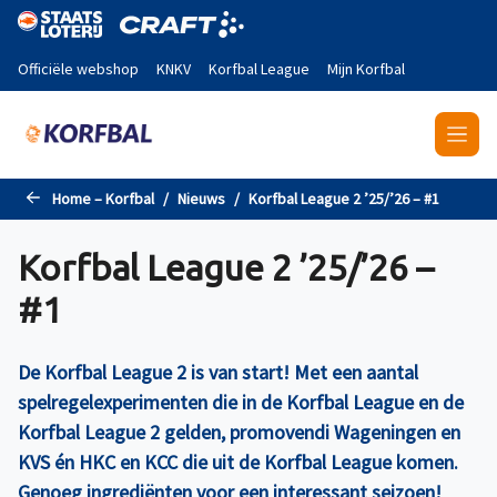
Naar de hoofdinhoud gaan
Officiële webshop
KNKV
Korfbal League
Mijn Korfbal
Home – Korfbal
Nieuws
Korfbal League 2 ’25/’26 – #1
Korfbal League 2 ’25/’26 –
#1
De Korfbal League 2 is van start! Met een aantal
spelregelexperimenten die in de Korfbal League en de
Korfbal League 2 gelden, promovendi Wageningen en
KVS én HKC en KCC die uit de Korfbal League komen.
Genoeg ingrediënten voor een interessant seizoen!