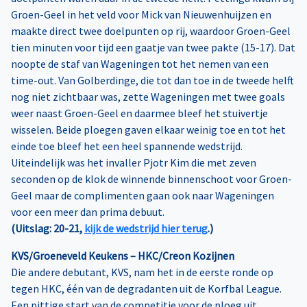
Groen-Geel in het veld voor Mick van Nieuwenhuijzen en
maakte direct twee doelpunten op rij, waardoor Groen-Geel
tien minuten voor tijd een gaatje van twee pakte (15-17). Dat
noopte de staf van Wageningen tot het nemen van een
time-out. Van Golberdinge, die tot dan toe in de tweede helft
nog niet zichtbaar was, zette Wageningen met twee goals
weer naast Groen-Geel en daarmee bleef het stuivertje
wisselen. Beide ploegen gaven elkaar weinig toe en tot het
einde toe bleef het een heel spannende wedstrijd.
Uiteindelijk was het invaller Pjotr Kim die met zeven
seconden op de klok de winnende binnenschoot voor Groen-
Geel maar de complimenten gaan ook naar Wageningen
voor een meer dan prima debuut.
(Uitslag: 20-21,
kijk de wedstrijd hier terug
.)
KVS/Groeneveld Keukens – HKC/Creon Kozijnen
Die andere debutant, KVS, nam het in de eerste ronde op
tegen HKC, één van de degradanten uit de Korfbal League.
Een pittige start van de competitie voor de ploeg uit