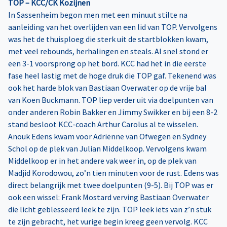
TOP – KCC/CK Kozijnen
In Sassenheim begon men met een minuut stilte na
aanleiding van het overlijden van een lid van TOP. Vervolgens
was het de thuisploeg die sterk uit de startblokken kwam,
met veel rebounds, herhalingen en steals. Al snel stond er
een 3-1 voorsprong op het bord. KCC had het in die eerste
fase heel lastig met de hoge druk die TOP gaf. Tekenend was
ook het harde blok van Bastiaan Overwater op de vrije bal
van Koen Buckmann. TOP liep verder uit via doelpunten van
onder anderen Robin Bakker en Jimmy Swikker en bij een 8-2
stand besloot KCC-coach Arthur Carolus al te wisselen.
Anouk Edens kwam voor Adriënne van Ofwegen en Sydney
Schol op de plek van Julian Middelkoop. Vervolgens kwam
Middelkoop er in het andere vak weer in, op de plek van
Madjid Korodowou, zo’n tien minuten voor de rust. Edens was
direct belangrijk met twee doelpunten (9-5). Bij TOP was er
ook een wissel: Frank Mostard verving Bastiaan Overwater
die licht geblesseerd leek te zijn. TOP leek iets van z’n stuk
te zijn gebracht, het vurige begin kreeg geen vervolg. KCC