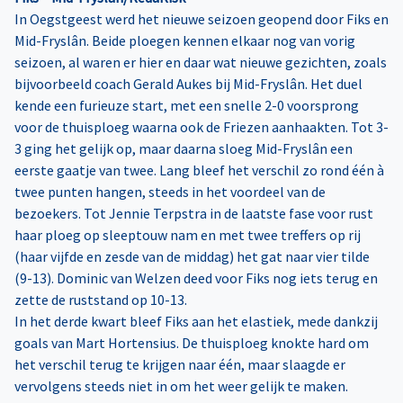
In Oegstgeest werd het nieuwe seizoen geopend door Fiks en
Mid-Fryslân. Beide ploegen kennen elkaar nog van vorig
seizoen, al waren er hier en daar wat nieuwe gezichten, zoals
bijvoorbeeld coach Gerald Aukes bij Mid-Fryslân. Het duel
kende een furieuze start, met een snelle 2-0 voorsprong
voor de thuisploeg waarna ook de Friezen aanhaakten. Tot 3-
3 ging het gelijk op, maar daarna sloeg Mid-Fryslân een
eerste gaatje van twee. Lang bleef het verschil zo rond één à
twee punten hangen, steeds in het voordeel van de
bezoekers. Tot Jennie Terpstra in de laatste fase voor rust
haar ploeg op sleeptouw nam en met twee treffers op rij
(haar vijfde en zesde van de middag) het gat naar vier tilde
(9-13). Dominic van Welzen deed voor Fiks nog iets terug en
zette de ruststand op 10-13.
In het derde kwart bleef Fiks aan het elastiek, mede dankzij
goals van Mart Hortensius. De thuisploeg knokte hard om
het verschil terug te krijgen naar één, maar slaagde er
vervolgens steeds niet in om het weer gelijk te maken.