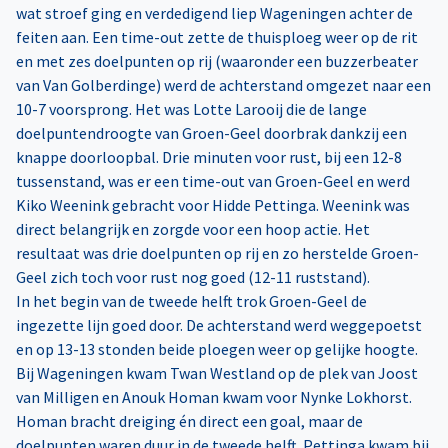
wat stroef ging en verdedigend liep Wageningen achter de
feiten aan. Een time-out zette de thuisploeg weer op de rit
en met zes doelpunten op rij (waaronder een buzzerbeater
van Van Golberdinge) werd de achterstand omgezet naar een
10-7 voorsprong. Het was Lotte Larooij die de lange
doelpuntendroogte van Groen-Geel doorbrak dankzij een
knappe doorloopbal. Drie minuten voor rust, bij een 12-8
tussenstand, was er een time-out van Groen-Geel en werd
Kiko Weenink gebracht voor Hidde Pettinga. Weenink was
direct belangrijk en zorgde voor een hoop actie. Het
resultaat was drie doelpunten op rij en zo herstelde Groen-
Geel zich toch voor rust nog goed (12-11 ruststand).
In het begin van de tweede helft trok Groen-Geel de
ingezette lijn goed door. De achterstand werd weggepoetst
en op 13-13 stonden beide ploegen weer op gelijke hoogte.
Bij Wageningen kwam Twan Westland op de plek van Joost
van Milligen en Anouk Homan kwam voor Nynke Lokhorst.
Homan bracht dreiging én direct een goal, maar de
doelpunten waren duur in de tweede helft. Pettinga kwam bij