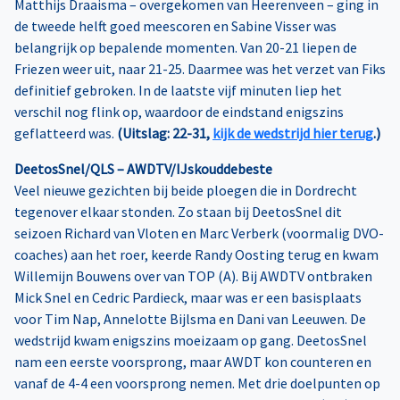
Matthijs Draaisma – overgekomen van Heerenveen – ging in
de tweede helft goed meescoren en Sabine Visser was
belangrijk op bepalende momenten. Van 20-21 liepen de
Friezen weer uit, naar 21-25. Daarmee was het verzet van Fiks
definitief gebroken. In de laatste vijf minuten liep het
verschil nog flink op, waardoor de eindstand enigszins
geflatteerd was.
(Uitslag: 22-31,
kijk de wedstrijd hier terug
.)
DeetosSnel/QLS – AWDTV/IJskouddebeste
Veel nieuwe gezichten bij beide ploegen die in Dordrecht
tegenover elkaar stonden. Zo staan bij DeetosSnel dit
seizoen Richard van Vloten en Marc Verberk (voormalig DVO-
coaches) aan het roer, keerde Randy Oosting terug en kwam
Willemijn Bouwens over van TOP (A). Bij AWDTV ontbraken
Mick Snel en Cedric Pardieck, maar was er een basisplaats
voor Tim Nap, Annelotte Bijlsma en Dani van Leeuwen. De
wedstrijd kwam enigszins moeizaam op gang. DeetosSnel
nam een eerste voorsprong, maar AWDT kon counteren en
vanaf de 4-4 een voorsprong nemen. Met drie doelpunten op