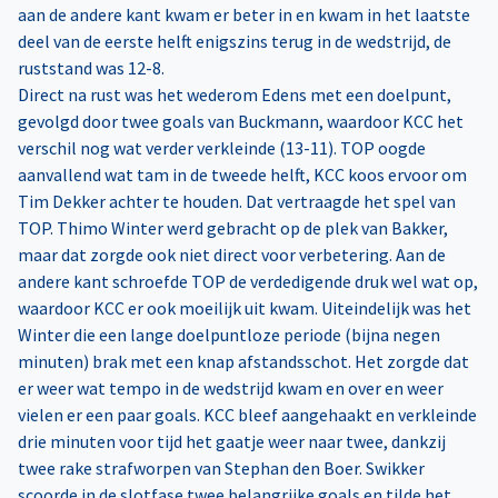
aan de andere kant kwam er beter in en kwam in het laatste
deel van de eerste helft enigszins terug in de wedstrijd, de
ruststand was 12-8.
Direct na rust was het wederom Edens met een doelpunt,
gevolgd door twee goals van Buckmann, waardoor KCC het
verschil nog wat verder verkleinde (13-11). TOP oogde
aanvallend wat tam in de tweede helft, KCC koos ervoor om
Tim Dekker achter te houden. Dat vertraagde het spel van
TOP. Thimo Winter werd gebracht op de plek van Bakker,
maar dat zorgde ook niet direct voor verbetering. Aan de
andere kant schroefde TOP de verdedigende druk wel wat op,
waardoor KCC er ook moeilijk uit kwam. Uiteindelijk was het
Winter die een lange doelpuntloze periode (bijna negen
minuten) brak met een knap afstandsschot. Het zorgde dat
er weer wat tempo in de wedstrijd kwam en over en weer
vielen er een paar goals. KCC bleef aangehaakt en verkleinde
drie minuten voor tijd het gaatje weer naar twee, dankzij
twee rake strafworpen van Stephan den Boer. Swikker
scoorde in de slotfase twee belangrijke goals en tilde het