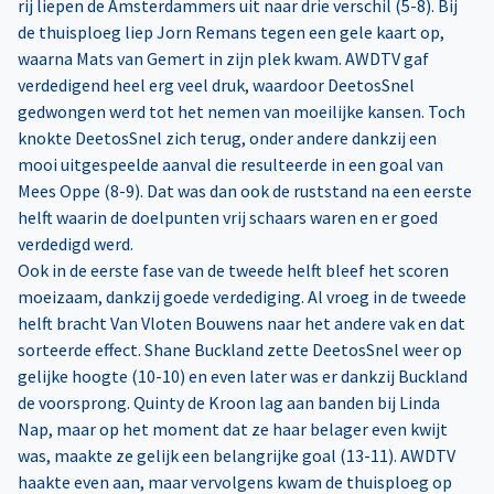
rij liepen de Amsterdammers uit naar drie verschil (5-8). Bij
de thuisploeg liep Jorn Remans tegen een gele kaart op,
waarna Mats van Gemert in zijn plek kwam. AWDTV gaf
verdedigend heel erg veel druk, waardoor DeetosSnel
gedwongen werd tot het nemen van moeilijke kansen. Toch
knokte DeetosSnel zich terug, onder andere dankzij een
mooi uitgespeelde aanval die resulteerde in een goal van
Mees Oppe (8-9). Dat was dan ook de ruststand na een eerste
helft waarin de doelpunten vrij schaars waren en er goed
verdedigd werd.
Ook in de eerste fase van de tweede helft bleef het scoren
moeizaam, dankzij goede verdediging. Al vroeg in de tweede
helft bracht Van Vloten Bouwens naar het andere vak en dat
sorteerde effect. Shane Buckland zette DeetosSnel weer op
gelijke hoogte (10-10) en even later was er dankzij Buckland
de voorsprong. Quinty de Kroon lag aan banden bij Linda
Nap, maar op het moment dat ze haar belager even kwijt
was, maakte ze gelijk een belangrijke goal (13-11). AWDTV
haakte even aan, maar vervolgens kwam de thuisploeg op