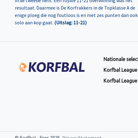
in de tweede helft. Een royale 11-21 overwinning was het
resultaat. Daarmee is De Korfrakkers in de Topklasse A de
enige ploeg die nog foutloos is en met zes punten dan ook
solo aan kop gaat.
(Uitslag: 11-21)
Nationale selec
Korfbal League
Korfbal League
© Korfbal - Fans 2026
Privacy Statement