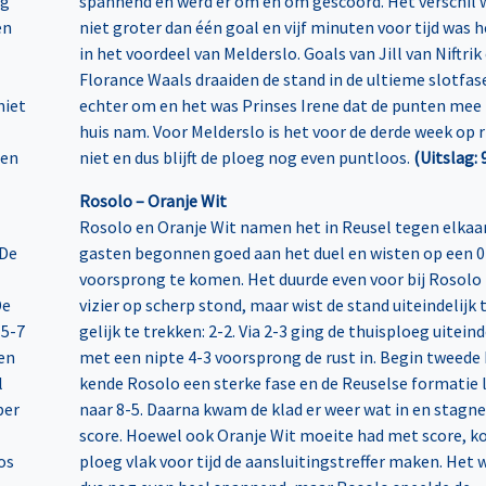
eg
spannend en werd er om en om gescoord. Het verschil 
en
niet groter dan één goal en vijf minuten voor tijd was h
in het voordeel van Melderslo. Goals van Jill van Niftrik
Florance Waals draaiden de stand in de ultieme slotfas
niet
echter om en het was Prinses Irene dat de punten mee
huis nam. Voor Melderslo is het voor de derde week op r
ten
niet en dus blijft de ploeg nog even puntloos.
(Uitslag: 
Rosolo – Oranje Wit
Rosolo en Oranje Wit namen het in Reusel tegen elkaar
 De
gasten begonnen goed aan het duel en wisten op een 0
voorsprong te komen. Het duurde even voor bij Rosolo
De
vizier op scherp stond, maar wist de stand uiteindelijk 
 5-7
gelijk te trekken: 2-2. Via 2-3 ging de thuisploeg uiteind
en
met een nipte 4-3 voorsprong de rust in. Begin tweede 
l
kende Rosolo een sterke fase en de Reuselse formatie l
per
naar 8-5. Daarna kwam de klad er weer wat in en stagn
score. Hoewel ook Oranje Wit moeite had met score, k
os
ploeg vlak voor tijd de aansluitingstreffer maken. Het 