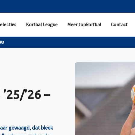
electies
Korfbal League
Meer topkorfbal
Contact
 #3
’25/’26 –
kaar gewaagd, dat bleek