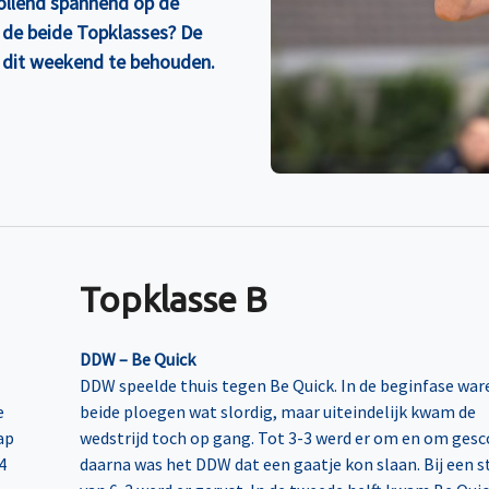
ollend spannend op de
n de beide Topklasses? De
s dit weekend te behouden.
Topklasse B
DDW – Be Quick
DDW speelde thuis tegen Be Quick. In de beginfase war
e
beide ploegen wat slordig, maar uiteindelijk kwam de
ap
wedstrijd toch op gang. Tot 3-3 werd er om en om gesc
4
daarna was het DDW dat een gaatje kon slaan. Bij een 