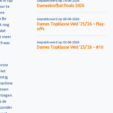
k in rap
Gepubliceerd op 14-06-2026
Dameskorfbal Finals 2026
oor te
ere
n Be
Gepubliceerd op 08-06-2026
Dames Topklasse Veld ’25/’26 – Play-
et nog
offs
 dat
et meer
Gepubliceerd op 02-06-2026
-9 was
Dames Topklasse Veld ’25/’26 – #10
erste
 Het
intig
machine
ansen
entegen
s de
ijzonder