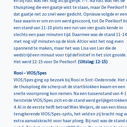
en bij rust was het nog altijd gelijk: 7-7. Na rust was het de
thuisploeg die een gaatje wist te slaan, maar De Peelkorf 
dat gaatje net zo snel weer gedicht. Opnieuw volgde er een
fase waarin er om en om werd gescoord, tot De Peelkorf bi
een stand van 11-10 plots een run van vier goals kende in
slechts een paar minuten tijd. Daarmee was de stand 11-14
met nog vijf minuten op de klok. Altior wist het nog even
spannend te maken, maar het was Lisa van Lier die de
wedstrijd een minuut voor tijd definitief in het slot gooide.
Het werd 12-15 voor De Peelkorf.
(Uitslag: 12-15)
Rooi – VIOS/Spes
VIOS/Spes ging op bezoek bij Rooi in Sint-Oedenrode. Het
de thuisploeg die scherp uit de startblokken kwam en een
snelle voorsprong kon nemen. Na een tussenstand van 4-1
herstelde VIOS/Spes zich en de stand werd gelijkgetrokken:
4. Al in de eerste helft betrad Wies Weijers, de van een bles
terugkerende VIOS/Spes-spits, het veld en zij bracht nog 
extra aanvalskracht voor haar ploeg. Bij rust was de stand 