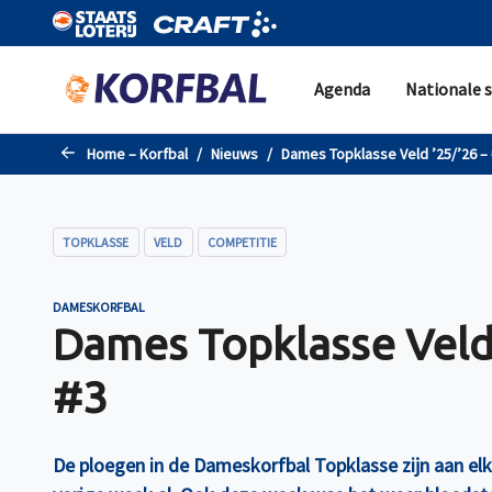
Naar de hoofdinhoud gaan
Agenda
Nationale s
Home – Korfbal
Nieuws
Dames Topklasse Veld ’25/’26 –
TOPKLASSE
VELD
COMPETITIE
DAMESKORFBAL
Dames Topklasse Veld 
#3
De ploegen in de Dameskorfbal Topklasse zijn aan el