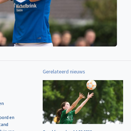
Gerelateerd nieuws
en
oord en
stand