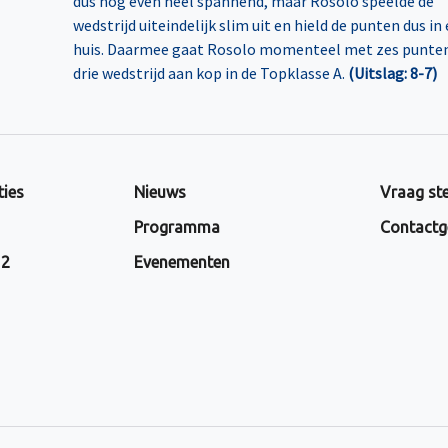
dus nog even heel spannend, maar Rosolo speelde de
wedstrijd uiteindelijk slim uit en hield de punten dus in
huis. Daarmee gaat Rosolo momenteel met zes punten
drie wedstrijd aan kop in de Topklasse A.
(Uitslag: 8-7)
ties
Nieuws
Vraag ste
Programma
Contactg
 2
Evenementen