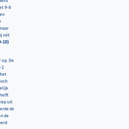
werd
et 9-8
 en
e
 naar
ij nét
9-10)
 op. De
-2
 het
toch
elijk
helft
iep uit
eerde de
on de
werd