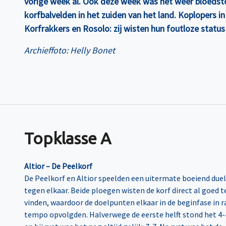
vorige week al. Ook deze week was het weer bloedst
korfbalvelden in het zuiden van het land. Koplopers i
Korfrakkers en Rosolo: zij wisten hun foutloze statu
Archieffoto: Helly Bonet
Topklasse A
Altior – De Peelkorf
De Peelkorf en Altior speelden een uitermate boeiend duel
tegen elkaar. Beide ploegen wisten de korf direct al goed t
vinden, waardoor de doelpunten elkaar in de beginfase in r
tempo opvolgden. Halverwege de eerste helft stond het 4-