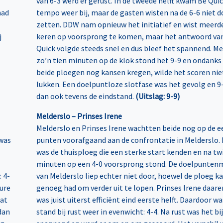
van 6-3 werd er gerust. In de tweede helft kwam Be Quic
had
tempo weer bij, maar de gasten wisten na de 6-6 niet d
zetten. DDW nam opnieuw het initiatief en wist meerd
j
keren op voorsprong te komen, maar het antwoord va
Quick volgde steeds snel en dus bleef het spannend. M
zo’n tien minuten op de klok stond het 9-9 en ondanks
beide ploegen nog kansen kregen, wilde het scoren ni
lukken. Een doelpuntloze slotfase was het gevolg en 9
dan ook tevens de eindstand.
(Uitslag: 9-9)
Melderslo – Prinses Irene
Melderslo en Prinses Irene wachtten beide nog op de e
 was
punten voorafgaand aan de confrontatie in Melderslo.
was de thuisploeg die een sterke start kenden en na tw
minuten op een 4-0 voorsprong stond. De doelpunten
 4-
van Melderslo liep echter niet door, hoewel de ploeg k
sure
genoeg had om verder uit te lopen. Prinses Irene daar
wat
was juist uiterst efficiënt eind eerste helft. Daardoor wa
dan
stand bij rust weer in evenwicht: 4-4. Na rust was het b