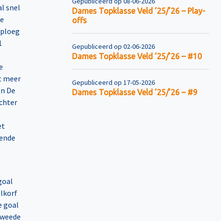
Gepubliceerd op 08-06-2026
al snel
Dames Topklasse Veld ’25/’26 – Play-
De
offs
 ploeg
1
Gepubliceerd op 02-06-2026
Dames Topklasse Veld ’25/’26 – #10
e
t meer
Gepubliceerd op 17-05-2026
an De
Dames Topklasse Veld ’25/’26 – #9
chter
et
gende
.
goal
elkorf
e goal
tweede