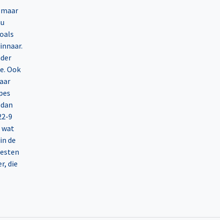
t maar
nu
goals
innaar.
nder
e. Ook
aar
pes
 dan
22-9
, wat
in de
oesten
r, die