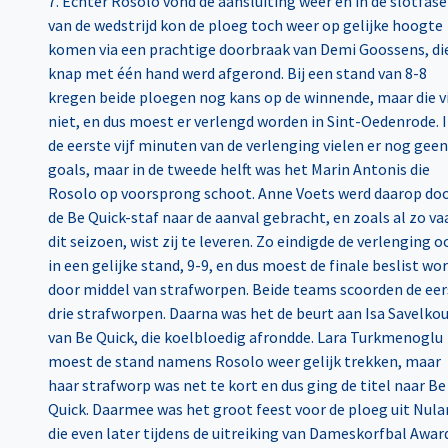
7. Echter Rosolo vond de aansluiting weer en in de slotfase
van de wedstrijd kon de ploeg toch weer op gelijke hoogte
komen via een prachtige doorbraak van Demi Goossens, di
knap met één hand werd afgerond. Bij een stand van 8-8
kregen beide ploegen nog kans op de winnende, maar die v
niet, en dus moest er verlengd worden in Sint-Oedenrode. 
de eerste vijf minuten van de verlenging vielen er nog geen
goals, maar in de tweede helft was het Marin Antonis die
Rosolo op voorsprong schoot. Anne Voets werd daarop do
de Be Quick-staf naar de aanval gebracht, en zoals al zo va
dit seizoen, wist zij te leveren. Zo eindigde de verlenging o
in een gelijke stand, 9-9, en dus moest de finale beslist wo
door middel van strafworpen. Beide teams scoorden de eer
drie strafworpen. Daarna was het de beurt aan Isa Savelkou
van Be Quick, die koelbloedig afrondde. Lara Turkmenoglu
moest de stand namens Rosolo weer gelijk trekken, maar
haar strafworp was net te kort en dus ging de titel naar Be
Quick. Daarmee was het groot feest voor de ploeg uit Nula
die even later tijdens de uitreiking van Dameskorfbal Awar