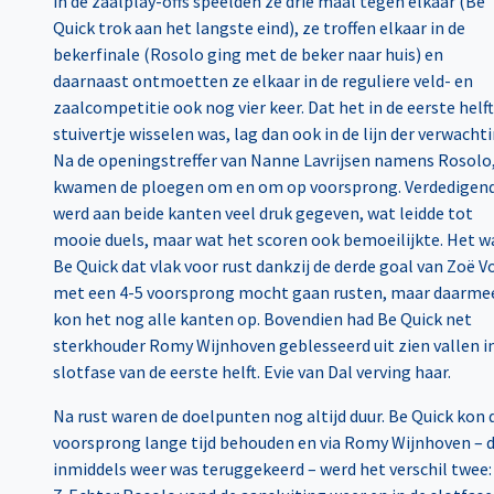
in de zaalplay-offs speelden ze drie maal tegen elkaar (Be
Quick trok aan het langste eind), ze troffen elkaar in de
bekerfinale (Rosolo ging met de beker naar huis) en
daarnaast ontmoetten ze elkaar in de reguliere veld- en
zaalcompetitie ook nog vier keer. Dat het in de eerste helft
stuivertje wisselen was, lag dan ook in de lijn der verwachti
Na de openingstreffer van Nanne Lavrijsen namens Rosolo
kwamen de ploegen om en om op voorsprong. Verdedigen
werd aan beide kanten veel druk gegeven, wat leidde tot
mooie duels, maar wat het scoren ook bemoeilijkte. Het w
Be Quick dat vlak voor rust dankzij de derde goal van Zoë V
met een 4-5 voorsprong mocht gaan rusten, maar daarme
kon het nog alle kanten op. Bovendien had Be Quick net
sterkhouder Romy Wijnhoven geblesseerd uit zien vallen i
slotfase van de eerste helft. Evie van Dal verving haar.
Na rust waren de doelpunten nog altijd duur. Be Quick kon 
voorsprong lange tijd behouden en via Romy Wijnhoven – d
inmiddels weer was teruggekeerd – werd het verschil twee: