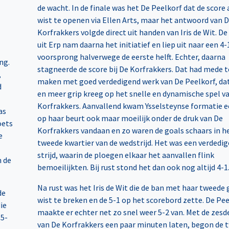
de wacht. In de finale was het De Peelkorf dat de score 
wist te openen via Ellen Arts, maar het antwoord van 
Korfrakkers volgde direct uit handen van Iris de Wit. De
uit Erp nam daarna het initiatief en liep uit naar een 4-
voorsprong halverwege de eerste helft. Echter, daarna
ng.
stagneerde de score bij De Korfrakkers. Dat had mede t
,
maken met goed verdedigend werk van De Peelkorf, da
d
en meer grip kreeg op het snelle en dynamische spel v
Korfrakkers. Aanvallend kwam Ysselsteynse formatie e
as
op haar beurt ook maar moeilijk onder de druk van De
oets
Korfrakkers vandaan en zo waren de goals schaars in h
e
tweede kwartier van de wedstrijd. Het was een verdedi
strijd, waarin de ploegen elkaar het aanvallen flink
n de
bemoeilijkten. Bij rust stond het dan ook nog altijd 4-1
Na rust was het Iris de Wit die de ban met haar tweede 
de
wist te breken en de 5-1 op het scorebord zette. De Pe
ie
maakte er echter net zo snel weer 5-2 van. Met de zesd
 5-
van De Korfrakkers een paar minuten laten, begon de 