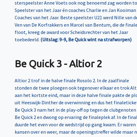
sterspeelster Anne Voets ook nog benoemd zag worden t
Speelster van het Jaar én coaches Charlie en Jan Kooiman
Coaches van het Jaar. Beste speelster U21 werd Nille van d
Ven van De Korfrakkers en Marcel van Bentum, die de final
floot, kreeg de award voor Scheidsrechter van het Jaar
toebedeeld.
(Uitslag: 9-9, Be Quick wint na strafworpen)
Be Quick 3 - Altior 2
Altior 2 trof in de halve finale Rosolo 2. In de zaalfinale
stonden de twee ploegen ook tegenover elkaar en trok Alt
aan het kortste eind, maar in deze halve finale pakte de p
uit Heeswijk-Dinther de overwinning en dus het finaleticke
Be Quick 3 nam het in de play-off op tegen de clubgenoten
Be Quick 2 en dwong op ervaring de finaleplek af. In de fina
duurde het even voor de wedstrijd op gang kwam. Er waren
kansen over en weer, maar de openingstreffer wilde maar n