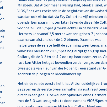
an
Milsbeek. Dat Altior meer ervaring had, bleek al snel, 
het
VIOS/Spes was zoekende in de beginfase van de wedstri
w
was dan ook Altior dat via Evy Collart na vijf minuten d
 op
opende. Een paar minuten later tekende diezelfde Coll
voor de 2-0. VIOS/Spes groeide echter in de wedstrijd e
ede
Hermers kon vanaf 2,5 meter wat terugdoen. Zij schoo
ake
daarna van afstand ook de 2-2 binnen. Daarmee was
rd
halverwege de eerste helft de spanning weer terug, ma
and
vakwissel bleek dat VIOS/Spes nog altijd geen grip had
Collart, die de 3-2 én de 4-2 ook op haar naam zette. Vl
rust kon Altior het gat bovendien verder vergroten dan
am
twee goals van Fleur van der Pol en bij een stand van 6-
zochten de ploegen de kleedkamers op.
Het einde van de eerste helft had Altior duidelijk vertr
 en
gegeven en de eerste twee aanvallen na rust resulteer
en
direct in een goal. Hoewel het opnieuw Fenne Hermers 
p
met de 8-3 wat terug wist te doen namens VIOS/Spes, 
met
doelpuntenmachine van Altior los. Collart bleef een