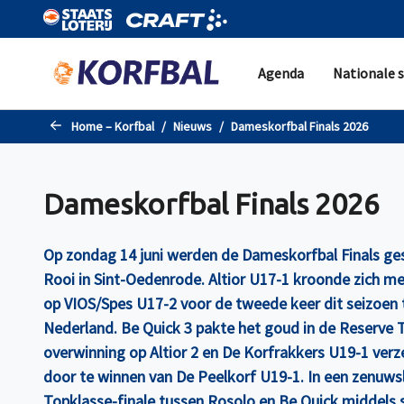
Naar de hoofdinhoud gaan
Agenda
Nationale s
Home – Korfbal
Nieuws
Dameskorfbal Finals 2026
Dameskorfbal Finals 2026
Op zondag 14 juni werden de Dameskorfbal Finals ge
Rooi in Sint-Oedenrode. Altior U17-1 kroonde zich m
op VIOS/Spes U17-2 voor de tweede keer dit seizoen
Nederland. Be Quick 3 pakte het goud in de Reserve 
overwinning op Altior 2 en De Korfrakkers U19-1 verz
door te winnen van De Peelkorf U19-1. In een zenuws
Topklasse-finale tussen Rosolo en Be Quick middels s