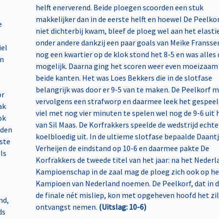
helft enerverend. Beide ploegen scoorden een stuk
makkelijker dan in de eerste helft en hoewel De Peelkor
e
niet dichterbij kwam, bleef de ploeg wel aan het elasti
onder andere dankzij een paar goals van Meike Fransse
iel
nog een kwartier op de klok stond het 8-5 en was alles
In
mogelijk. Daarna ging het scoren weer even moeizaam
beide kanten. Het was Loes Bekkers die in de slotfase
belangrijk was door er 9-5 van te maken. De Peelkorf m
or
vervolgens een strafworp en daarmee leek het gespeeld
ak
viel met nog vier minuten te spelen wel nog de 9-6 uit
ok
van Sil Maas. De Korfrakkers speelde de wedstrijd echte
rden
koelbloedig uit. In de ultieme slotfase bepaalde Daant
ste
Verheijen de eindstand op 10-6 en daarmee pakte De
ls
Korfrakkers de tweede titel van het jaar: na het Nederl
Kampioenschap in de zaal mag de ploeg zich ook op he
Kampioen van Nederland noemen. De Peelkorf, dat in d
de finale nét misliep, kon met opgeheven hoofd het zil
nd,
ontvangst nemen.
(Uitslag: 10-6)
ds