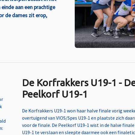
einde aan een prachtige
r de dames zit erop,
De Korfrakkers U19-1 - D
Peelkorf U19-1
or
k
De Korfrakkers U19-1 won haar halve finale vorig week
overtuigend van VIOS/Spes U19-1 en plaatste zich daa
ald
voor de finale. De Peelkorf U19-1 wist in de halve finale
n:
U19-1 te verslaan en sleepte daarmee ook een finaletic