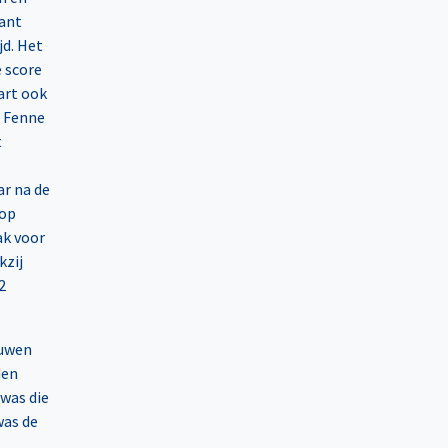
want
jd. Het
e score
art ook
n Fenne
t
ar na de
 op
ak voor
kzij
2
ouwen
den
was die
was de