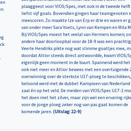
ren
plaaggeest voor VIOS/Spes, met ook in de tweede helf
en
liefst vijf goals. Bovendien gingen haar teamgenoten 
meescoren. Zo maakte Ize van Erp er drie en waren er 
e
van onder meer Sara Voets, Lynn van Kempen en Mila M
Bij VIOS/Spes moest het veelal van Hermers komen; o
eg
andere haar doorloopbal voor de 18-9 was een prachtig
ick
Veerle Hendriks pikte nog wat slimme goaltjes mee, m
doordat Altior steeds direct antwoordde, kwam VIOS/S
–
eigenlijk geen moment in de buurt. Spannend werd het
ook niet meer en Altior bewees met een overtuigende 
overwinning over de sterkste U17-ploeg te beschikken
beloond werd met de dubbel: Kampioen van Nederland 
zaal én op het veld. De meiden van VIOS/Spes U17-2 m
het doen met het zilver, maar zijn wel een ervaring rijke
voor de jonge ploeg zeker nog van pas gaat komen de
komende jaren.
(Uitslag: 22-9)