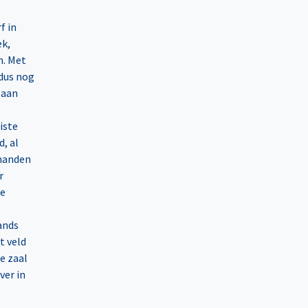
f in
ek,
n. Met
 dus nog
 aan
iste
, al
 handen
r
je
ands
t veld
e zaal
ver in