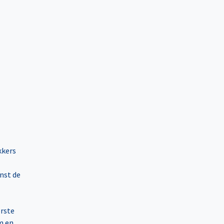
kkers
nst de
erste
m en