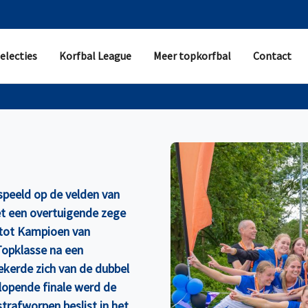
electies
Korfbal League
Meer topkorfbal
Contact
speeld op de velden van
et een overtuigende zege
 tot Kampioen van
Topklasse na een
ekerde zich van de dubbel
lopende finale werd de
trafworpen beslist in het