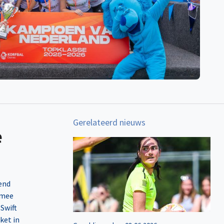
Gerelateerd nieuws
e
end
rmee
 Swift
ket in