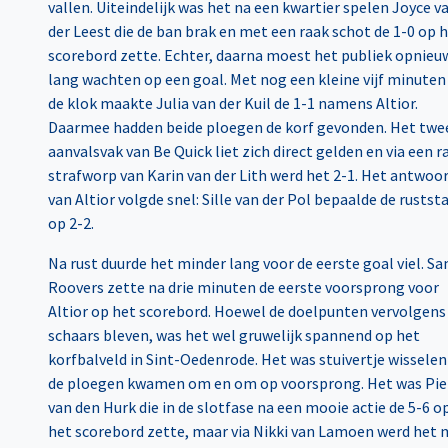
vallen. Uiteindelijk was het na een kwartier spelen Joyce v
der Leest die de ban brak en met een raak schot de 1-0 op 
scorebord zette. Echter, daarna moest het publiek opnieu
lang wachten op een goal. Met nog een kleine vijf minuten
de klok maakte Julia van der Kuil de 1-1 namens Altior.
Daarmee hadden beide ploegen de korf gevonden. Het twe
aanvalsvak van Be Quick liet zich direct gelden en via een r
strafworp van Karin van der Lith werd het 2-1. Het antwoo
van Altior volgde snel: Sille van der Pol bepaalde de rustst
op 2-2.
Na rust duurde het minder lang voor de eerste goal viel. S
Roovers zette na drie minuten de eerste voorsprong voor
Altior op het scorebord. Hoewel de doelpunten vervolgens
schaars bleven, was het wel gruwelijk spannend op het
korfbalveld in Sint-Oedenrode. Het was stuivertje wisselen
de ploegen kwamen om en om op voorsprong. Het was Pi
van den Hurk die in de slotfase na een mooie actie de 5-6 o
het scorebord zette, maar via Nikki van Lamoen werd het 