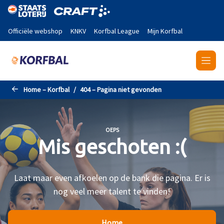
Naar de hoofdinhoud gaan
Officiële webshop
KNKV
Korfbal League
Mijn Korfbal
Home – Korfbal
404 – Pagina niet gevonden
OEPS
Mis geschoten :(
Laat maar even afkoelen op de bank die pagina. Er is
nog veel meer talent te vinden!
Home