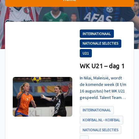
INTERNATIONAAL
NATIONALE SELECTIES
U21
WK U21 – dag 1
In Nilai, Maleisië, wordt
de komende week (8 t/m
16 augustus) het WK U21
gespeeld. Talent TeamNL
Korfbal is ingedeeld in
poule A, met Nieuw-
INTERNATIONAAL
Zeeland, Hong Kong
KORFBAL.NL - KORFBAL
China en India. De eerste
wedstrijd, tegen Nieuw-
NATIONALE SELECTIES
Zeeland U21, werd zoals