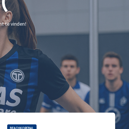
(
nt te vinden!
BEACHKORFBAL