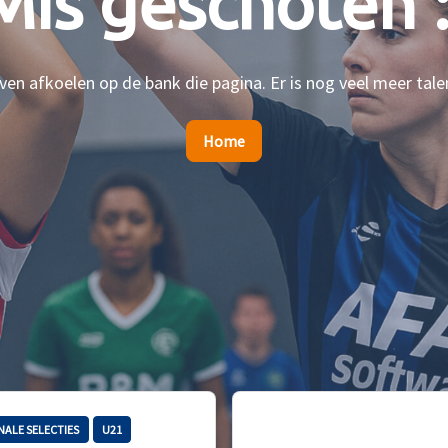
Mis geschoten :
en afkoelen op de bank die pagina. Er is nog veel meer tale
Home
NALE SELECTIES
U21