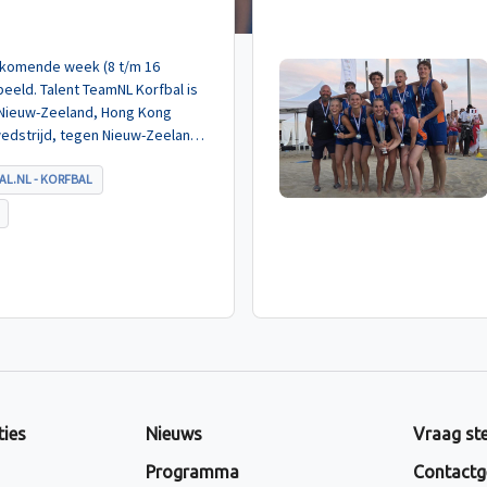
de komende week (8 t/m 16
eeld. Talent TeamNL Korfbal is
 Nieuw-Zeeland, Hong Kong
wedstrijd, tegen Nieuw-Zeeland
met ruime cijfers gewonnen.
AL.NL - KORFBAL
ties
Nieuws
Vraag ste
Programma
Contactg