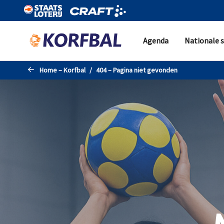
Naar de hoofdinhoud gaan
Agenda
Nationale s
Home – Korfbal
404 – Pagina niet gevonden