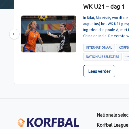
WK U21 – dag 1
In Nilai, Maleisië, wordt 
augustus) het WK U21 gesp
ingedeeld in poule A, met
China en India. De eerste 
Previous
U21, werd zoals verwacht 
INTERNATIONAAL
KORFB
NATIONALE SELECTIES
Lees verder
Nationale selec
Korfbal League