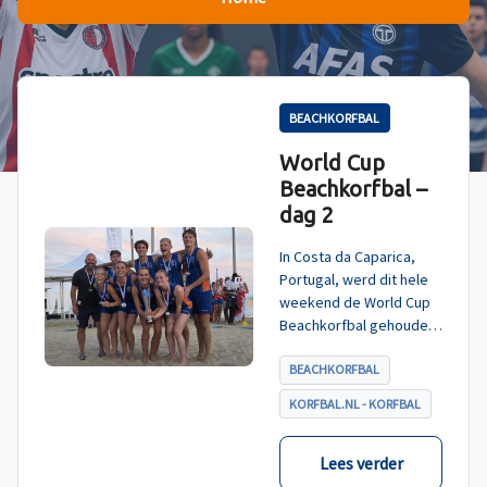
BEACHKORFBAL
World Cup
Beachkorfbal –
dag 2
In Costa da Caparica,
Portugal, werd dit hele
weekend de World Cup
Beachkorfbal gehouden.
Na een zinderende finale
tegen België, die
BEACHKORFBAL
eindigde in shoot-outs,
KORFBAL.NL - KORFBAL
was het Nederland dat
er met het goud vandoor
ging.
Lees verder