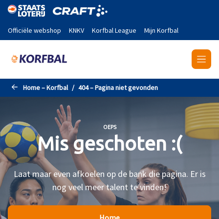
Naar de hoofdinhoud gaan
Officiële webshop
KNKV
Korfbal League
Mijn Korfbal
Home – Korfbal
404 – Pagina niet gevonden
OEPS
Mis geschoten :(
Laat maar even afkoelen op de bank die pagina. Er is
nog veel meer talent te vinden!
Home