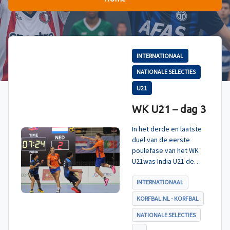
INTERNATIONAAL
NATIONALE SELECTIES
U21
WK U21 – dag 3
In het derde en laatste
duel van de eerste
poulefase van het WK
U21was India U21 de
tegenstander. Zoals
verwacht werd ook dit
INTERNATIONAAL
duel met ruime cijfers
KORFBAL.NL - KORFBAL
gewonnen en daarmee
eindigt Nederland U21
NATIONALE SELECTIES
als koploper in poule A.