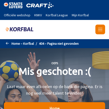
Naar de hoofdinhoud gaan
Officiële webshop
KNKV
Korfbal League
Mijn Korfbal
Home – Korfbal
404 – Pagina niet gevonden
OEPS
Mis geschoten :(
Laat maar even afkoelen op de bank die pagina. Er is
nog veel meer talent te vinden!
Home