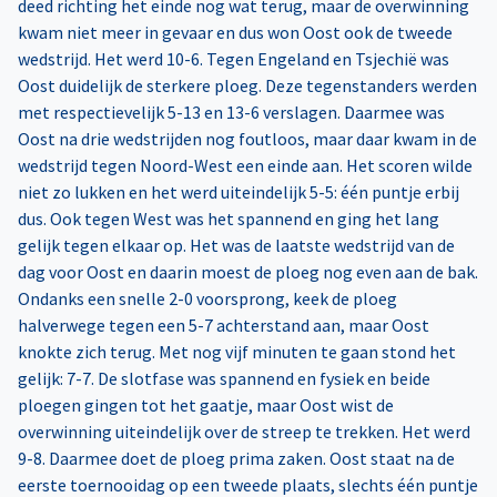
deed richting het einde nog wat terug, maar de overwinning
kwam niet meer in gevaar en dus won Oost ook de tweede
wedstrijd. Het werd 10-6. Tegen Engeland en Tsjechië was
Oost duidelijk de sterkere ploeg. Deze tegenstanders werden
met respectievelijk 5-13 en 13-6 verslagen. Daarmee was
Oost na drie wedstrijden nog foutloos, maar daar kwam in de
wedstrijd tegen Noord-West een einde aan. Het scoren wilde
niet zo lukken en het werd uiteindelijk 5-5: één puntje erbij
dus. Ook tegen West was het spannend en ging het lang
gelijk tegen elkaar op. Het was de laatste wedstrijd van de
dag voor Oost en daarin moest de ploeg nog even aan de bak.
Ondanks een snelle 2-0 voorsprong, keek de ploeg
halverwege tegen een 5-7 achterstand aan, maar Oost
knokte zich terug. Met nog vijf minuten te gaan stond het
gelijk: 7-7. De slotfase was spannend en fysiek en beide
ploegen gingen tot het gaatje, maar Oost wist de
overwinning uiteindelijk over de streep te trekken. Het werd
9-8. Daarmee doet de ploeg prima zaken. Oost staat na de
eerste toernooidag op een tweede plaats, slechts één puntje