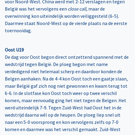
voor Noord-West. China werd met 2-12 verslagen en tegen
België was het vervolgens een
close call
, maar de
overwinning kon uiteindelijk worden veiliggesteld (6-5).
Daarmee staat Noord-West op de vierde plaats na de eerste
toernooidag.
Oost U19
De dag voor Oost begon direct ontzettend spannend met de
wedstrijd tegen België. De ploeg begon met name
verdedigend niet helemaal scherp en daardoor konden de
Belgen aanhaken. Na de 4-4 kon Oost toch een gaatje slaan,
maar België gaf zich nog niet gewonnen en kwam terug tot
6-6. In de slotfase kon Oost toch weer op twee verschil
komen, maar eenvoudig ging het niet tegen de Belgen. Het
werd uiteindelijk 7-9. Tegen Zuid-West had Oost het in de
wedstrijd daarna wél op de heupen. De ploeg liep snel uit
naar een 5-0 voorsprong en kon vervolgens zelfs op 7-0
komen en daarmee was het verschil gemaakt. Zuid-West