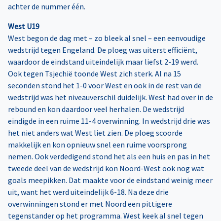
achter de nummer één.
West U19
West begon de dag met – zo bleek al snel – een eenvoudige
wedstrijd tegen Engeland. De ploeg was uiterst efficiënt,
waardoor de eindstand uiteindelijk maar liefst 2-19 werd.
Ook tegen Tsjechië toonde West zich sterk. Al na 15
seconden stond het 1-0 voor West en ook in de rest van de
wedstrijd was het niveauverschil duidelijk. West had over in de
rebound en kon daardoor veel herhalen. De wedstrijd
eindigde in een ruime 11-4 overwinning. In wedstrijd drie was
het niet anders wat West liet zien. De ploeg scoorde
makkelijk en kon opnieuw snel een ruime voorsprong
nemen. Ook verdedigend stond het als een huis en pas in het
tweede deel van de wedstrijd kon Noord-West ook nog wat
goals meepikken. Dat maakte voor de eindstand weinig meer
uit, want het werd uiteindelijk 6-18. Na deze drie
overwinningen stond er met Noord een pittigere
tegenstander op het programma. West keek al snel tegen