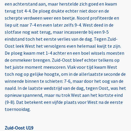
een achterstand aan, maar herstelde zich goed en kwam
terug tot 4-4. De ploeg drukte echter niet door en de
scherpte verdween weer een beetje. Noord profiteerde en
liep uit naar 7-4 en even later zelfs 9-4. West deed in de
slotfase nog wat terug, maar incasseerde bij een 9-5
eindstand toch het eerste verlies van de dag. Tegen Zuid-
Oost leek West het vervolgens even helemaal kwijt te zijn.
De ploeg kwam met 1-4 achter en een boel wissels moesten
de ommekeer brengen. Zuid-Oost bleef echter telkens op
het juiste moment meescoren. Vlak voor tijd kwam West
toch nog op gelijke hoogte, om in de allerlaatste seconde de
winnende binnen te schieten: 7-6, maar door het oog van de
naald. In de laatste wedstrijd van de dag, tegen Oost, was het
opnieuw spannend, maar nu trok West aan het kortste eind
(9-8). Dat betekent een vijfde plaats voor West na de eerste
toernooidag.
Zuid-Oost U19