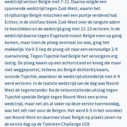
wedstrijd verloor België met 7-11. Daarna volgde een
spannende wedstrijd tegen Zuid-West, waarin het
strijdlustige België misschien wel een puntje verdiend had.
Echter, in de slotfase bleek Zuid-West over de langste adem
te beschikken en de wedstrijd ging met 11-13 verloren. In de
wedstrijd daarna tegen Engeland moest België even op gang
komen, maar toen de ploeg eenmaal los was, ging het
makkelijk. Via 0-5 liep de ploeg uit naar een eenvoudige 2-9
overwinning. Tegen Tsjechië had België het vervolgens erg
lastig. De ploeg kwam op een achterstand en kreeg die maar
niet weggepoetst, telkens als België dichterbij kwam,
scoorde Tsjechië, waardoor de wedstrijd uiteindelijk met 6-9
werd verloren. In de laatste wedstrijd van de dag was Noord-
West de tegenstander. Na de teleurstellende uitslag tegen
Tsjechië speelde België tegen Noord-West een prima
wedstrijd, maar net als al vaker op deze eerste toernooidag,
was het nét niet voor de Belgen. Het werd 6-5 in het voordeel
van Noord-West en daarmee staat België op plaats zeven na
de eerste dag op de Talenten Challenge U19.