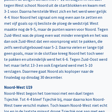
tegen West schoot Noord uit de startblokken en kwam met
3-1 voor. Daarna herstelde West zich en het werd weer gelijk:
4-4. Voor Noord het signaal om nog even aan te zetten en
met vijf goals op rij besliste de ploeg de wedstrijd. West
maakte nog de 9-5, maar de punten waren voor Noord. Tegen
Zuid-West was de ploeg even wat minder energiek en het was
dan ook Zuid-West dat een voorsprong wist te pakken, die
zelfs werd uitgebouwd naar 5-2. Daarna vielen er lange tijd
geen goals, maar in de slotfase kreeg Noord het toch weer
te pakken en uiteindelijk werd het 6-6. Tegen Zuid-Oost werd
het maar liefst 13-3 en ook Engeland werd met 5-10
verslagen. Daarmee gaat Noord als koploper naar de
finaledag op dinsdag 30 december.
Noord-West U19
Noord-West begon het toernooi met een duel tegen
Tsjechië. Tot 4-4 bleef Tsjechië bij, maar daarna kon Noord-
West twee verschil maken. Toch kwam Noord-West niet echt
los en in de laatste minuut drong Tsjechië nog aan met een