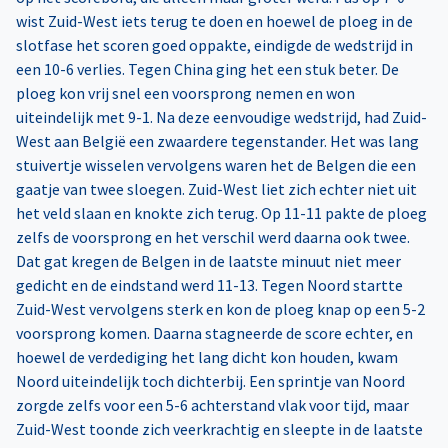
wist Zuid-West iets terug te doen en hoewel de ploeg in de
slotfase het scoren goed oppakte, eindigde de wedstrijd in
een 10-6 verlies. Tegen China ging het een stuk beter. De
ploeg kon vrij snel een voorsprong nemen en won
uiteindelijk met 9-1. Na deze eenvoudige wedstrijd, had Zuid-
West aan België een zwaardere tegenstander. Het was lang
stuivertje wisselen vervolgens waren het de Belgen die een
gaatje van twee sloegen. Zuid-West liet zich echter niet uit
het veld slaan en knokte zich terug. Op 11-11 pakte de ploeg
zelfs de voorsprong en het verschil werd daarna ook twee.
Dat gat kregen de Belgen in de laatste minuut niet meer
gedicht en de eindstand werd 11-13. Tegen Noord startte
Zuid-West vervolgens sterk en kon de ploeg knap op een 5-2
voorsprong komen. Daarna stagneerde de score echter, en
hoewel de verdediging het lang dicht kon houden, kwam
Noord uiteindelijk toch dichterbij. Een sprintje van Noord
zorgde zelfs voor een 5-6 achterstand vlak voor tijd, maar
Zuid-West toonde zich veerkrachtig en sleepte in de laatste