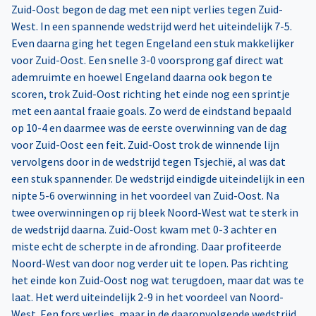
Zuid-Oost begon de dag met een nipt verlies tegen Zuid-
West. In een spannende wedstrijd werd het uiteindelijk 7-5.
Even daarna ging het tegen Engeland een stuk makkelijker
voor Zuid-Oost. Een snelle 3-0 voorsprong gaf direct wat
ademruimte en hoewel Engeland daarna ook begon te
scoren, trok Zuid-Oost richting het einde nog een sprintje
met een aantal fraaie goals. Zo werd de eindstand bepaald
op 10-4 en daarmee was de eerste overwinning van de dag
voor Zuid-Oost een feit. Zuid-Oost trok de winnende lijn
vervolgens door in de wedstrijd tegen Tsjechië, al was dat
een stuk spannender. De wedstrijd eindigde uiteindelijk in een
nipte 5-6 overwinning in het voordeel van Zuid-Oost. Na
twee overwinningen op rij bleek Noord-West wat te sterk in
de wedstrijd daarna. Zuid-Oost kwam met 0-3 achter en
miste echt de scherpte in de afronding. Daar profiteerde
Noord-West van door nog verder uit te lopen. Pas richting
het einde kon Zuid-Oost nog wat terugdoen, maar dat was te
laat. Het werd uiteindelijk 2-9 in het voordeel van Noord-
West. Een fors verlies, maar in de daaropvolgende wedstrijd