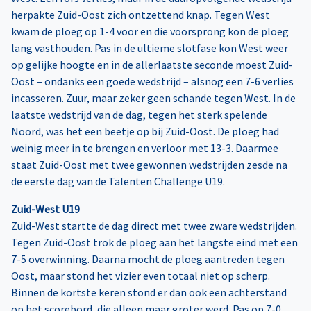
herpakte Zuid-Oost zich ontzettend knap. Tegen West
kwam de ploeg op 1-4 voor en die voorsprong kon de ploeg
lang vasthouden. Pas in de ultieme slotfase kon West weer
op gelijke hoogte en in de allerlaatste seconde moest Zuid-
Oost – ondanks een goede wedstrijd – alsnog een 7-6 verlies
incasseren. Zuur, maar zeker geen schande tegen West. In de
laatste wedstrijd van de dag, tegen het sterk spelende
Noord, was het een beetje op bij Zuid-Oost. De ploeg had
weinig meer in te brengen en verloor met 13-3. Daarmee
staat Zuid-Oost met twee gewonnen wedstrijden zesde na
de eerste dag van de Talenten Challenge U19.
Zuid-West U19
Zuid-West startte de dag direct met twee zware wedstrijden.
Tegen Zuid-Oost trok de ploeg aan het langste eind met een
7-5 overwinning. Daarna mocht de ploeg aantreden tegen
Oost, maar stond het vizier even totaal niet op scherp.
Binnen de kortste keren stond er dan ook een achterstand
op het scorebord, die alleen maar groter werd. Pas op 7-0