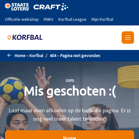
Naar de hoofdinhoud gaan
Officiële webshop
KNKV
Korfbal League
Mijn Korfbal
Home – Korfbal
404 – Pagina niet gevonden
OEPS
Mis geschoten :(
Laat maar even afkoelen op de bank die pagina. Er is
nog veel meer talent te vinden!
Home