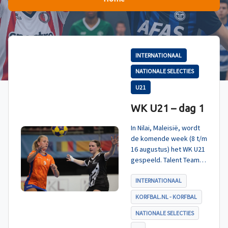
INTERNATIONAAL
NATIONALE SELECTIES
U21
WK U21 – dag 1
In Nilai, Maleisië, wordt
de komende week (8 t/m
16 augustus) het WK U21
gespeeld. Talent TeamNL
Korfbal is ingedeeld in
poule A, met Nieuw-
INTERNATIONAAL
Zeeland, Hong Kong
KORFBAL.NL - KORFBAL
China en India. De eerste
wedstrijd, tegen Nieuw-
NATIONALE SELECTIES
Zeeland U21, werd zoals