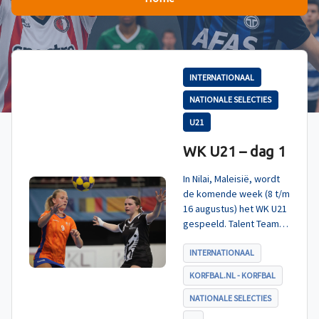
INTERNATIONAAL
NATIONALE SELECTIES
U21
WK U21 – dag 1
In Nilai, Maleisië, wordt
de komende week (8 t/m
16 augustus) het WK U21
gespeeld. Talent TeamNL
Korfbal is ingedeeld in
poule A, met Nieuw-
INTERNATIONAAL
Zeeland, Hong Kong
KORFBAL.NL - KORFBAL
China en India. De eerste
wedstrijd, tegen Nieuw-
NATIONALE SELECTIES
Zeeland U21, werd zoals