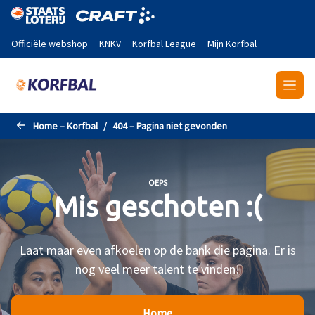
Naar de hoofdinhoud gaan
Officiële webshop
KNKV
Korfbal League
Mijn Korfbal
Home – Korfbal
404 – Pagina niet gevonden
OEPS
Mis geschoten :(
Laat maar even afkoelen op de bank die pagina. Er is
nog veel meer talent te vinden!
Home