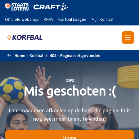
Naar de hoofdinhoud gaan
Officiële webshop
KNKV
Korfbal League
Mijn Korfbal
Home – Korfbal
404 – Pagina niet gevonden
OEPS
Mis geschoten :(
Laat maar even afkoelen op de bank die pagina. Er is
nog veel meer talent te vinden!
Home