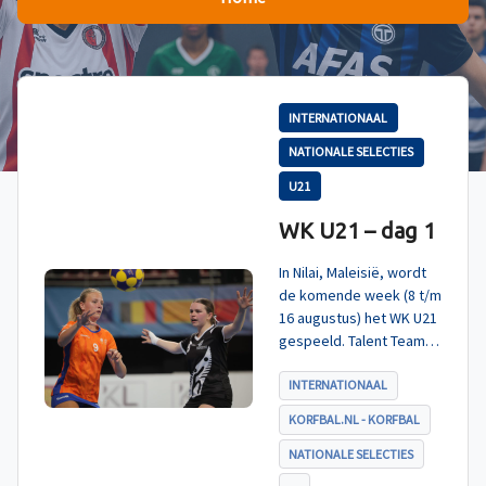
INTERNATIONAAL
NATIONALE SELECTIES
U21
WK U21 – dag 1
In Nilai, Maleisië, wordt
de komende week (8 t/m
16 augustus) het WK U21
gespeeld. Talent TeamNL
Korfbal is ingedeeld in
poule A, met Nieuw-
INTERNATIONAAL
Zeeland, Hong Kong
KORFBAL.NL - KORFBAL
China en India. De eerste
wedstrijd, tegen Nieuw-
NATIONALE SELECTIES
Zeeland U21, werd zoals