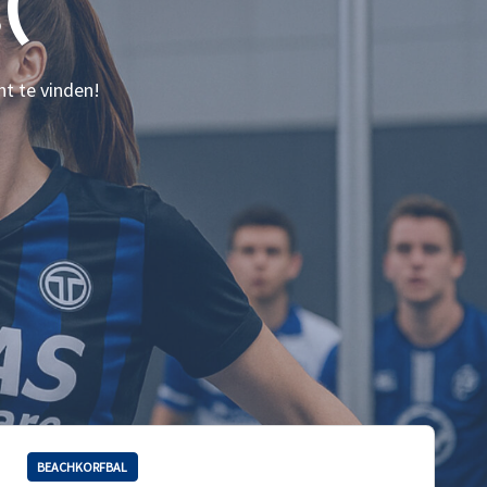
(
nt te vinden!
BEACHKORFBAL