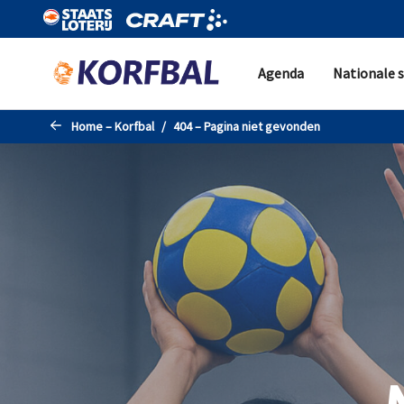
Naar de hoofdinhoud gaan
Agenda
Nationale s
Home – Korfbal
404 – Pagina niet gevonden