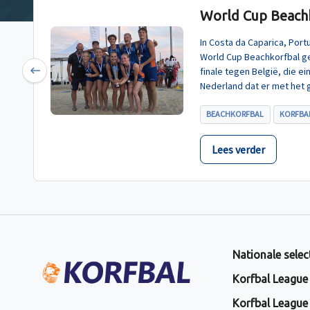
World Cup Beachk
In Costa da Caparica, Por
World Cup Beachkorfbal g
finale tegen België, die e
Previous
Nederland dat er met het 
BEACHKORFBAL
KORFBAL
Lees verder
Nationale selec
Korfbal League
Korfbal League