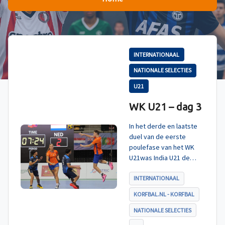
INTERNATIONAAL
NATIONALE SELECTIES
U21
WK U21 – dag 3
In het derde en laatste
duel van de eerste
poulefase van het WK
U21was India U21 de
tegenstander. Zoals
verwacht werd ook dit
INTERNATIONAAL
duel met ruime cijfers
KORFBAL.NL - KORFBAL
gewonnen en daarmee
eindigt Nederland U21
NATIONALE SELECTIES
als koploper in poule A.