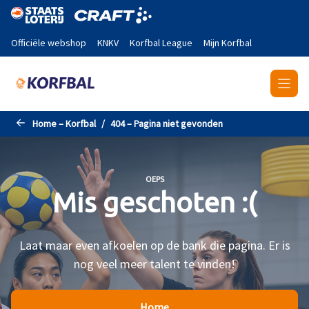
Naar de hoofdinhoud gaan
Officiële webshop
KNKV
Korfbal League
Mijn Korfbal
Home – Korfbal
404 – Pagina niet gevonden
OEPS
Mis geschoten :(
Laat maar even afkoelen op de bank die pagina. Er is
nog veel meer talent te vinden!
Home