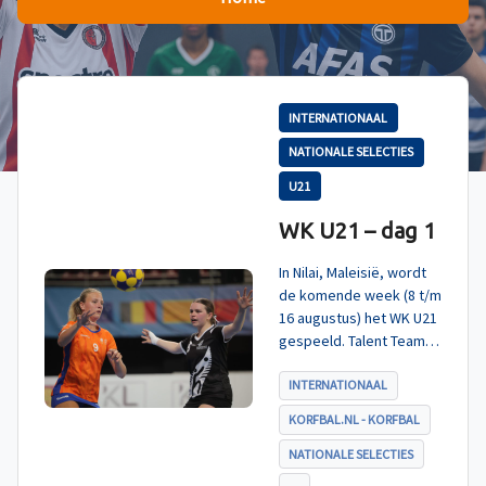
INTERNATIONAAL
NATIONALE SELECTIES
U21
WK U21 – dag 1
In Nilai, Maleisië, wordt
de komende week (8 t/m
16 augustus) het WK U21
gespeeld. Talent TeamNL
Korfbal is ingedeeld in
poule A, met Nieuw-
INTERNATIONAAL
Zeeland, Hong Kong
KORFBAL.NL - KORFBAL
China en India. De eerste
wedstrijd, tegen Nieuw-
NATIONALE SELECTIES
Zeeland U21, werd zoals