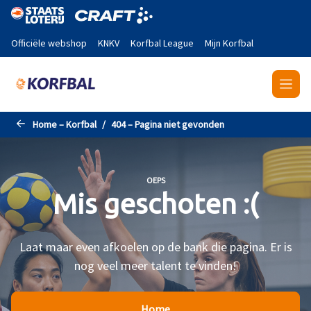
Naar de hoofdinhoud gaan
Officiële webshop
KNKV
Korfbal League
Mijn Korfbal
Home – Korfbal
404 – Pagina niet gevonden
OEPS
Mis geschoten :(
Laat maar even afkoelen op de bank die pagina. Er is
nog veel meer talent te vinden!
Home