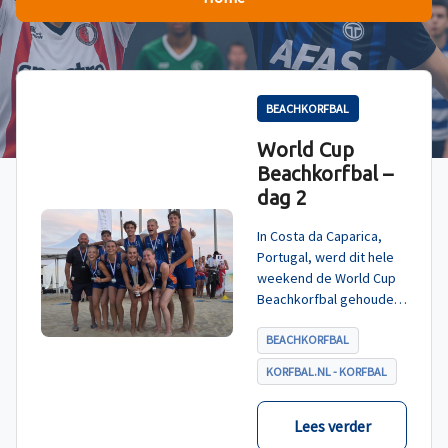
BEACHKORFBAL
World Cup
Beachkorfbal –
dag 2
In Costa da Caparica,
Portugal, werd dit hele
weekend de World Cup
Beachkorfbal gehouden.
Na een zinderende finale
tegen België, die
BEACHKORFBAL
eindigde in shoot-outs,
KORFBAL.NL - KORFBAL
was het Nederland dat
er met het goud vandoor
ging.
Lees verder