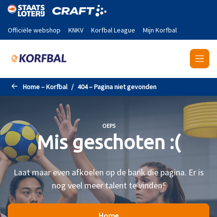
Naar de hoofdinhoud gaan
Officiële webshop
KNKV
Korfbal League
Mijn Korfbal
Home – Korfbal
404 – Pagina niet gevonden
OEPS
Mis geschoten :(
Laat maar even afkoelen op de bank die pagina. Er is
nog veel meer talent te vinden!
Home