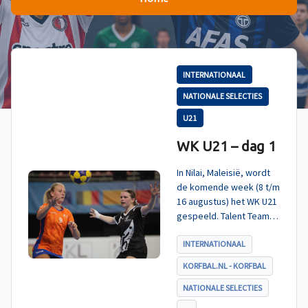
INTERNATIONAAL
NATIONALE SELECTIES
U21
WK U21 – dag 1
In Nilai, Maleisië, wordt
de komende week (8 t/m
16 augustus) het WK U21
gespeeld. Talent TeamNL
Korfbal is ingedeeld in
poule A, met Nieuw-
INTERNATIONAAL
Zeeland, Hong Kong
KORFBAL.NL - KORFBAL
China en India. De eerste
wedstrijd, tegen Nieuw-
NATIONALE SELECTIES
Zeeland U21, werd zoals