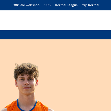
Officiële webshop
KNKV
Korfbal League
Mijn Korfbal