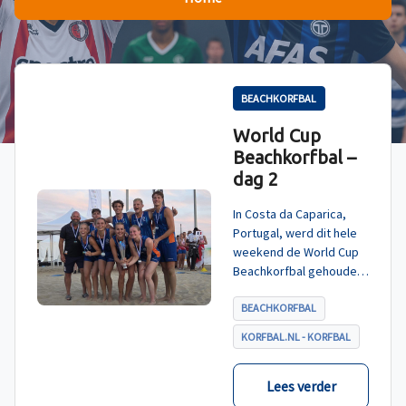
BEACHKORFBAL
World Cup
Beachkorfbal –
dag 2
In Costa da Caparica,
Portugal, werd dit hele
weekend de World Cup
Beachkorfbal gehouden.
Na een zinderende finale
tegen België, die
BEACHKORFBAL
eindigde in shoot-outs,
KORFBAL.NL - KORFBAL
was het Nederland dat
er met het goud vandoor
ging.
Lees verder