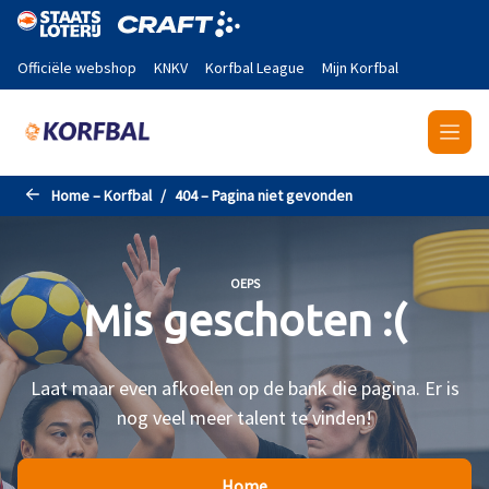
Naar de hoofdinhoud gaan
Officiële webshop
KNKV
Korfbal League
Mijn Korfbal
Home – Korfbal
404 – Pagina niet gevonden
OEPS
Mis geschoten :(
Laat maar even afkoelen op de bank die pagina. Er is
nog veel meer talent te vinden!
Home