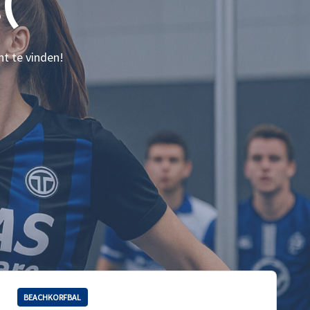
(
nt te vinden!
BEACHKORFBAL