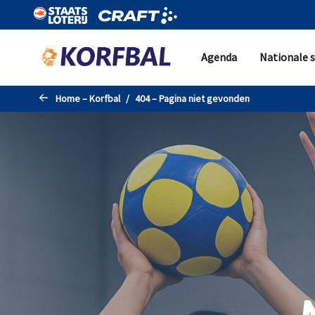
Naar de hoofdinhoud gaan
Agenda
Nationale s
Home – Korfbal
404 – Pagina niet gevonden