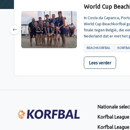
World Cup Beachk
In Costa da Caparica, Por
World Cup Beachkorfbal g
finale tegen België, die e
Previous
Nederland dat er met het 
BEACHKORFBAL
KORFBAL
Lees verder
Nationale selec
Korfbal League
Korfbal League