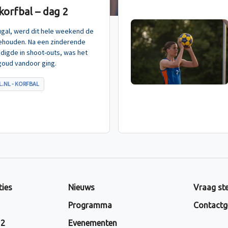
orfbal – dag 2
tugal, werd dit hele weekend de
ehouden. Na een zinderende
indigde in shoot-outs, was het
goud vandoor ging.
.NL - KORFBAL
ties
Nieuws
Vraag ste
Programma
Contactg
 2
Evenementen