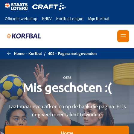
Naar de hoofdinhoud gaan
Officiële webshop
KNKV
Korfbal League
Mijn Korfbal
Home – Korfbal
404 – Pagina niet gevonden
OEPS
Mis geschoten :(
Laat maar even afkoelen op de bank die pagina. Er is
nog veel meer talent te vinden!
Home