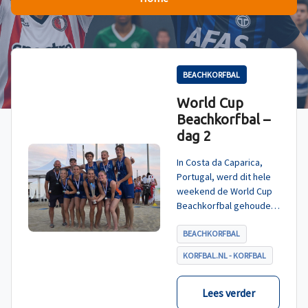
BEACHKORFBAL
World Cup
Beachkorfbal –
dag 2
In Costa da Caparica,
Portugal, werd dit hele
weekend de World Cup
Beachkorfbal gehouden.
Na een zinderende finale
tegen België, die
BEACHKORFBAL
eindigde in shoot-outs,
KORFBAL.NL - KORFBAL
was het Nederland dat
er met het goud vandoor
ging.
Lees verder