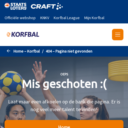
Naar de hoofdinhoud gaan
Officiële webshop
KNKV
Korfbal League
Mijn Korfbal
Home – Korfbal
404 – Pagina niet gevonden
OEPS
Mis geschoten :(
Laat maar even afkoelen op de bank die pagina. Er is
nog veel meer talent te vinden!
Home