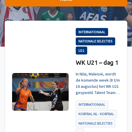
INTERNATIONAAL
NATIONALE SELECTIES
U21
WK U21 – dag 1
In Nilai, Maleisië, wordt
de komende week (8 t/m
16 augustus) het WK U21
gespeeld. Talent TeamNL
Korfbal is ingedeeld in
poule A, met Nieuw-
INTERNATIONAAL
Zeeland, Hong Kong
KORFBAL.NL - KORFBAL
China en India. De eerste
wedstrijd, tegen Nieuw-
NATIONALE SELECTIES
Zeeland U21, werd zoals