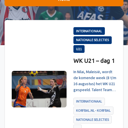
INTERNATIONAAL
NATIONALE SELECTIES
U21
WK U21 – dag 1
In Nilai, Maleisië, wordt
de komende week (8 t/m
16 augustus) het WK U21
gespeeld. Talent TeamNL
Korfbal is ingedeeld in
poule A, met Nieuw-
INTERNATIONAAL
Zeeland, Hong Kong
KORFBAL.NL - KORFBAL
China en India. De eerste
wedstrijd, tegen Nieuw-
NATIONALE SELECTIES
Zeeland U21, werd zoals