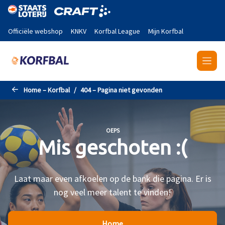
Naar de hoofdinhoud gaan
Officiële webshop
KNKV
Korfbal League
Mijn Korfbal
Home – Korfbal
404 – Pagina niet gevonden
OEPS
Mis geschoten :(
Laat maar even afkoelen op de bank die pagina. Er is
nog veel meer talent te vinden!
Home