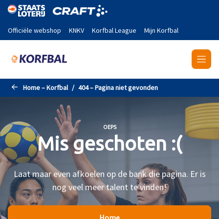
Naar de hoofdinhoud gaan
Officiële webshop
KNKV
Korfbal League
Mijn Korfbal
Home – Korfbal
404 – Pagina niet gevonden
OEPS
Mis geschoten :(
Laat maar even afkoelen op de bank die pagina. Er is
nog veel meer talent te vinden!
Home