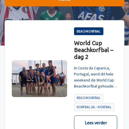
BEACHKORFBAL
World Cup
Beachkorfbal –
dag 2
In Costa da Caparica,
Portugal, werd dit hele
weekend de World Cup
Beachkorfbal gehouden.
Na een zinderende finale
tegen België, die
BEACHKORFBAL
eindigde in shoot-outs,
KORFBAL.NL - KORFBAL
was het Nederland dat
er met het goud vandoor
ging.
Lees verder