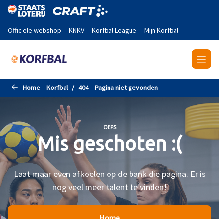
Naar de hoofdinhoud gaan
Officiële webshop
KNKV
Korfbal League
Mijn Korfbal
Home – Korfbal
404 – Pagina niet gevonden
OEPS
Mis geschoten :(
Laat maar even afkoelen op de bank die pagina. Er is
nog veel meer talent te vinden!
Home