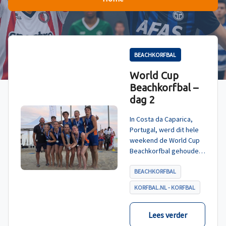
BEACHKORFBAL
World Cup
Beachkorfbal –
dag 2
In Costa da Caparica,
Portugal, werd dit hele
weekend de World Cup
Beachkorfbal gehouden.
Na een zinderende finale
tegen België, die
BEACHKORFBAL
eindigde in shoot-outs,
KORFBAL.NL - KORFBAL
was het Nederland dat
er met het goud vandoor
ging.
Lees verder