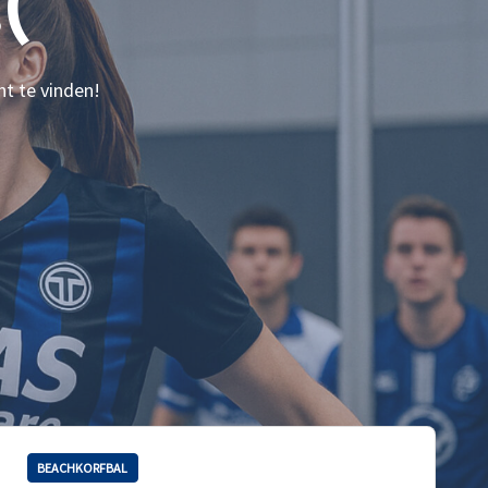
(
nt te vinden!
BEACHKORFBAL