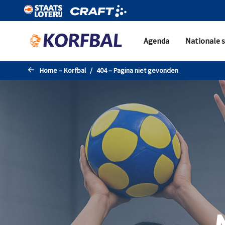
Naar de hoofdinhoud gaan
Agenda
Nationale s
Home – Korfbal
404 – Pagina niet gevonden