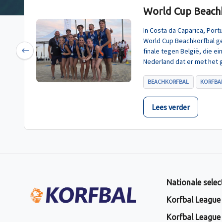
World Cup Beachk
In Costa da Caparica, Por
World Cup Beachkorfbal g
finale tegen België, die e
Previous
Nederland dat er met het 
BEACHKORFBAL
KORFBAL
Lees verder
Nationale selec
Korfbal League
Korfbal League