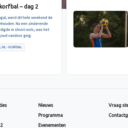
orfbal – dag 2
tugal, werd dit hele weekend de
ehouden. Na een zinderende
indigde in shoot-outs, was het
goud vandoor ging.
.NL - KORFBAL
ties
Nieuws
Vraag ste
Programma
Contactg
 2
Evenementen