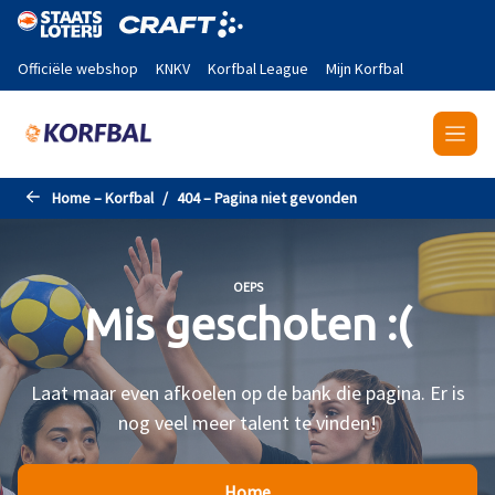
Naar de hoofdinhoud gaan
Officiële webshop
KNKV
Korfbal League
Mijn Korfbal
Home – Korfbal
404 – Pagina niet gevonden
OEPS
Mis geschoten :(
Laat maar even afkoelen op de bank die pagina. Er is
nog veel meer talent te vinden!
Home