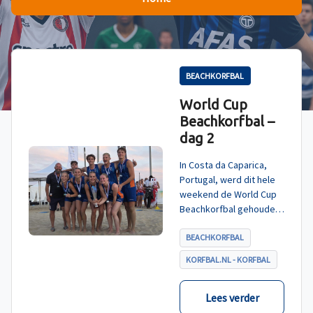
BEACHKORFBAL
World Cup
Beachkorfbal –
dag 2
In Costa da Caparica,
Portugal, werd dit hele
weekend de World Cup
Beachkorfbal gehouden.
Na een zinderende finale
tegen België, die
BEACHKORFBAL
eindigde in shoot-outs,
KORFBAL.NL - KORFBAL
was het Nederland dat
er met het goud vandoor
ging.
Lees verder