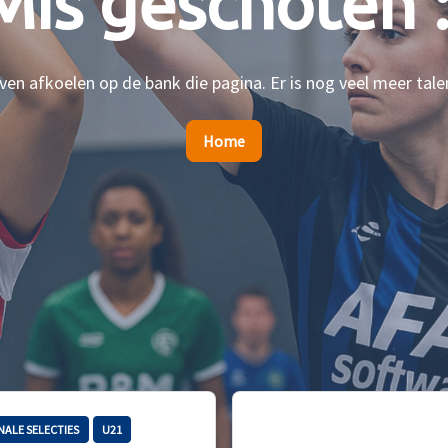
Mis geschoten :
en afkoelen op de bank die pagina. Er is nog veel meer tale
Home
NALE SELECTIES
U21