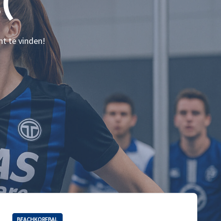
(
nt te vinden!
BEACHKORFBAL