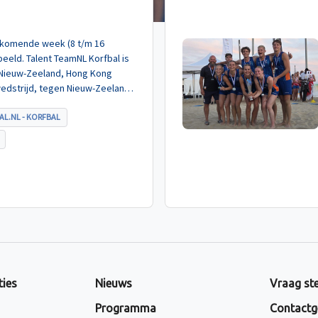
de komende week (8 t/m 16
eeld. Talent TeamNL Korfbal is
 Nieuw-Zeeland, Hong Kong
wedstrijd, tegen Nieuw-Zeeland
met ruime cijfers gewonnen.
AL.NL - KORFBAL
ties
Nieuws
Vraag ste
Programma
Contactg