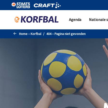
Naar de hoofdinhoud gaan
Agenda
Nationale s
Home – Korfbal
404 – Pagina niet gevonden