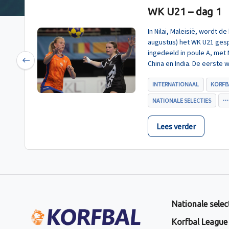
WK U21 – dag 1
In Nilai, Maleisië, wordt 
augustus) het WK U21 gesp
ingedeeld in poule A, met
China en India. De eerste 
Previous
U21, werd zoals verwacht 
INTERNATIONAAL
KORFB
NATIONALE SELECTIES
Lees verder
Nationale selec
Korfbal League