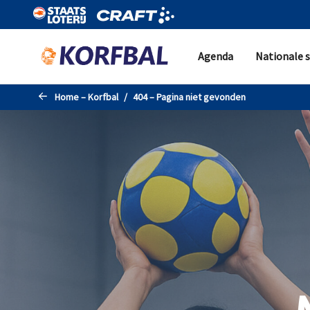
Naar de hoofdinhoud gaan
Agenda
Nationale s
Home – Korfbal
404 – Pagina niet gevonden