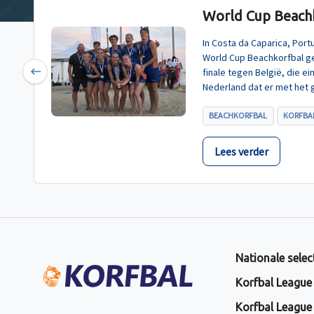
World Cup Beachk
In Costa da Caparica, Por
World Cup Beachkorfbal g
finale tegen België, die e
Previous
Nederland dat er met het 
BEACHKORFBAL
KORFBAL
Lees verder
Nationale selec
Korfbal League
Korfbal League