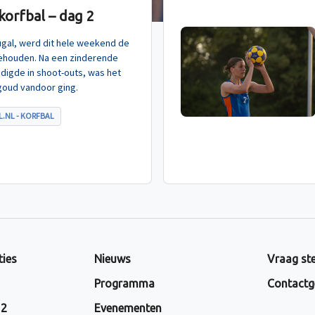
orfbal – dag 2
tugal, werd dit hele weekend de
ehouden. Na een zinderende
indigde in shoot-outs, was het
goud vandoor ging.
.NL - KORFBAL
ties
Nieuws
Vraag ste
Programma
Contactg
 2
Evenementen