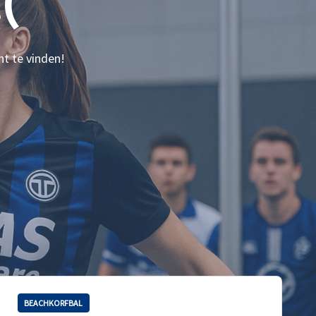
(
nt te vinden!
BEACHKORFBAL