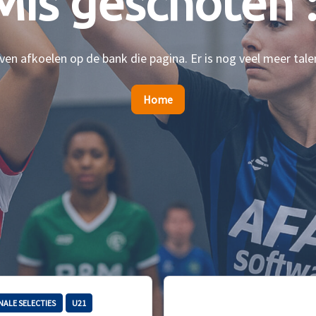
Mis geschoten :
en afkoelen op de bank die pagina. Er is nog veel meer tale
Home
NALE SELECTIES
U21