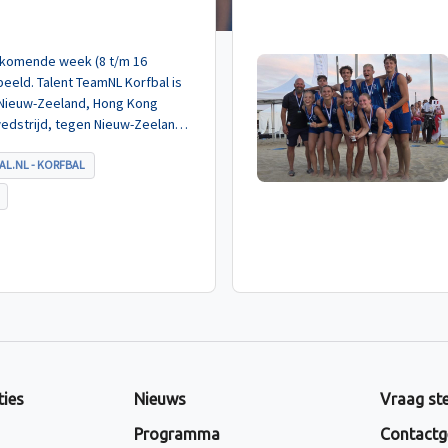
de komende week (8 t/m 16
eeld. Talent TeamNL Korfbal is
 Nieuw-Zeeland, Hong Kong
wedstrijd, tegen Nieuw-Zeeland
met ruime cijfers gewonnen.
AL.NL - KORFBAL
ties
Nieuws
Vraag ste
Programma
Contactg