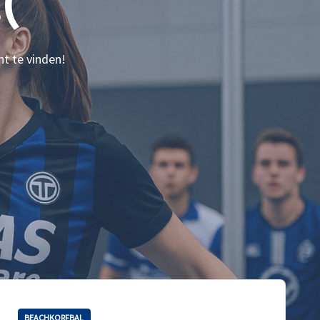
(
nt te vinden!
BEACHKORFBAL