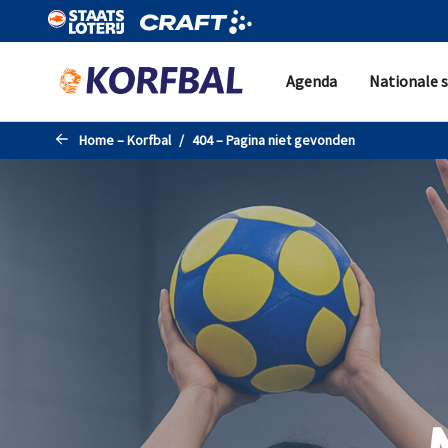
Naar de hoofdinhoud gaan
Agenda
Nationale s
Home – Korfbal
404 – Pagina niet gevonden