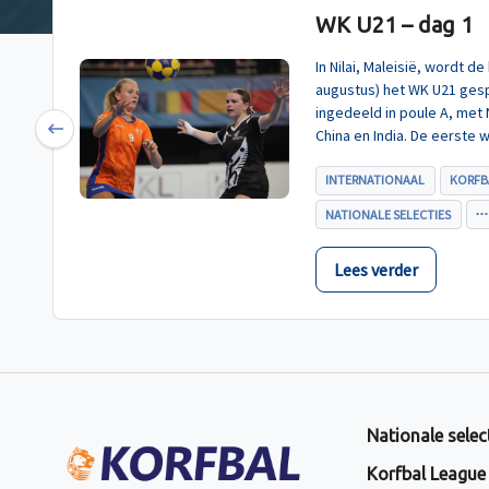
WK U21 – dag 1
In Nilai, Maleisië, wordt 
augustus) het WK U21 gesp
ingedeeld in poule A, met
China en India. De eerste 
Previous
U21, werd zoals verwacht 
INTERNATIONAAL
KORFB
NATIONALE SELECTIES
Lees verder
Nationale selec
Korfbal League