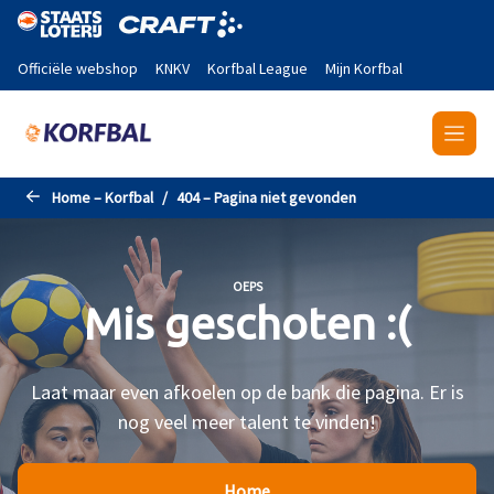
Naar de hoofdinhoud gaan
Officiële webshop
KNKV
Korfbal League
Mijn Korfbal
Home – Korfbal
404 – Pagina niet gevonden
OEPS
Mis geschoten :(
Laat maar even afkoelen op de bank die pagina. Er is
nog veel meer talent te vinden!
Home