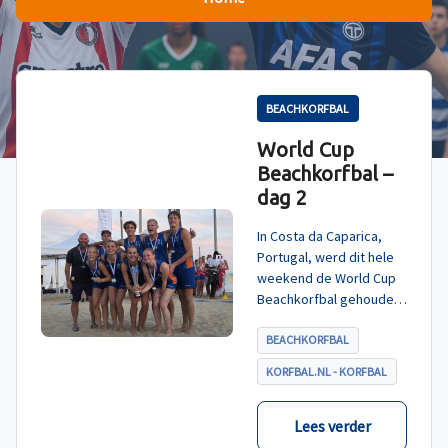
BEACHKORFBAL
World Cup
Beachkorfbal –
dag 2
In Costa da Caparica,
Portugal, werd dit hele
weekend de World Cup
Beachkorfbal gehouden.
Na een zinderende finale
tegen België, die
BEACHKORFBAL
eindigde in shoot-outs,
KORFBAL.NL - KORFBAL
was het Nederland dat
er met het goud vandoor
ging.
Lees verder