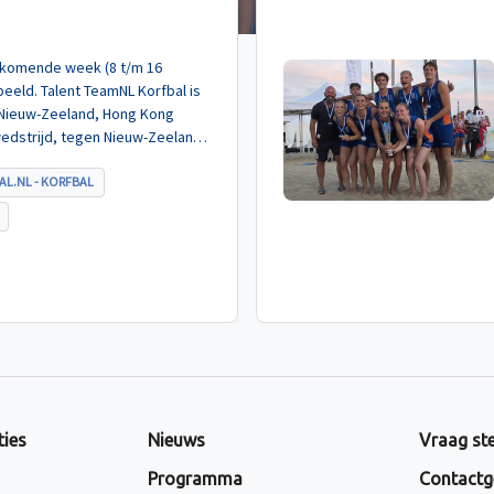
de komende week (8 t/m 16
eeld. Talent TeamNL Korfbal is
 Nieuw-Zeeland, Hong Kong
wedstrijd, tegen Nieuw-Zeeland
met ruime cijfers gewonnen.
AL.NL - KORFBAL
ties
Nieuws
Vraag ste
Programma
Contactg