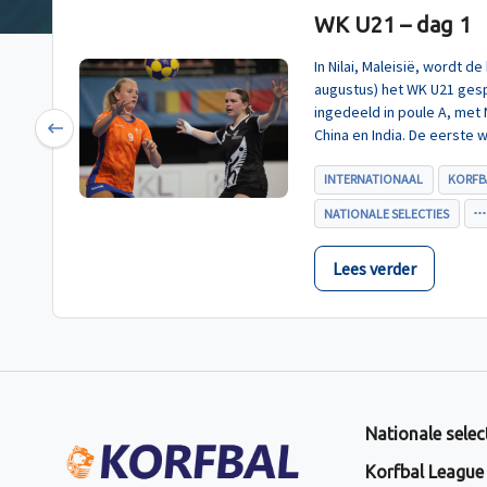
WK U21 – dag 1
In Nilai, Maleisië, wordt 
augustus) het WK U21 gesp
ingedeeld in poule A, met
China en India. De eerste 
Previous
U21, werd zoals verwacht 
INTERNATIONAAL
KORFB
NATIONALE SELECTIES
Lees verder
Nationale selec
Korfbal League