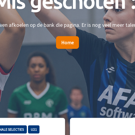
Mis geschoten :
en afkoelen op de bank die pagina. Er is nog veel meer tale
Home
NALE SELECTIES
U21