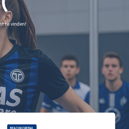
(
nt te vinden!
BEACHKORFBAL