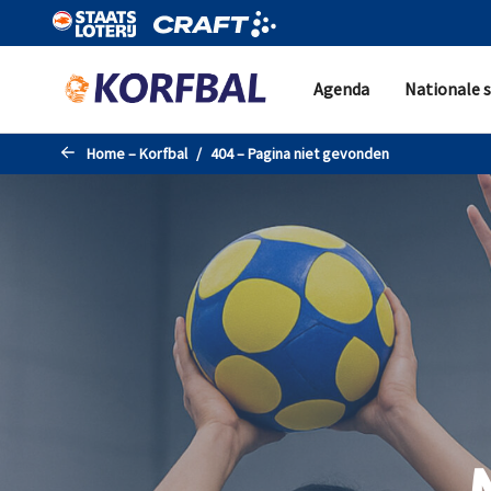
Naar de hoofdinhoud gaan
Agenda
Nationale s
Home – Korfbal
404 – Pagina niet gevonden