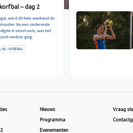
orfbal – dag 2
tugal, werd dit hele weekend de
ehouden. Na een zinderende
indigde in shoot-outs, was het
goud vandoor ging.
.NL - KORFBAL
ties
Nieuws
Vraag ste
Programma
Contactg
 2
Evenementen