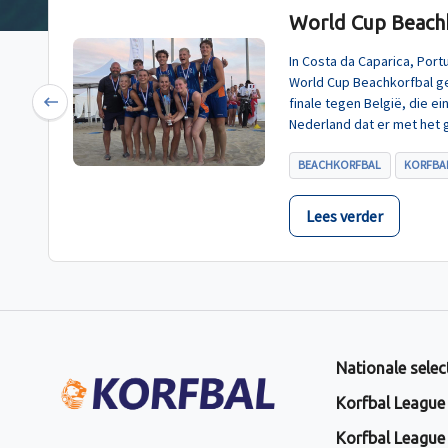
World Cup Beachk
In Costa da Caparica, Por
World Cup Beachkorfbal g
finale tegen België, die e
Previous
Nederland dat er met het 
BEACHKORFBAL
KORFBAL
Lees verder
Nationale selec
Korfbal League
Korfbal League