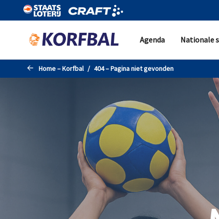
Naar de hoofdinhoud gaan
Agenda
Nationale s
Home – Korfbal
404 – Pagina niet gevonden