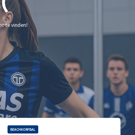
(
nt te vinden!
BEACHKORFBAL