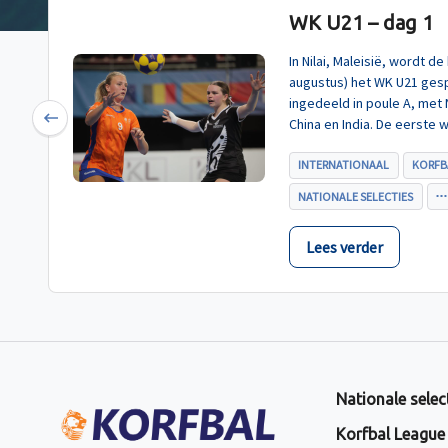
WK U21 – dag 1
In Nilai, Maleisië, wordt 
augustus) het WK U21 gesp
ingedeeld in poule A, met
China en India. De eerste 
Previous
U21, werd zoals verwacht 
INTERNATIONAAL
KORFB
NATIONALE SELECTIES
Lees verder
Nationale selec
Korfbal League