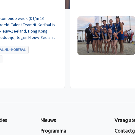
de komende week (8 t/m 16
eeld. Talent TeamNL Korfbal is
 Nieuw-Zeeland, Hong Kong
wedstrijd, tegen Nieuw-Zeeland
met ruime cijfers gewonnen.
AL.NL - KORFBAL
ties
Nieuws
Vraag ste
Programma
Contactg