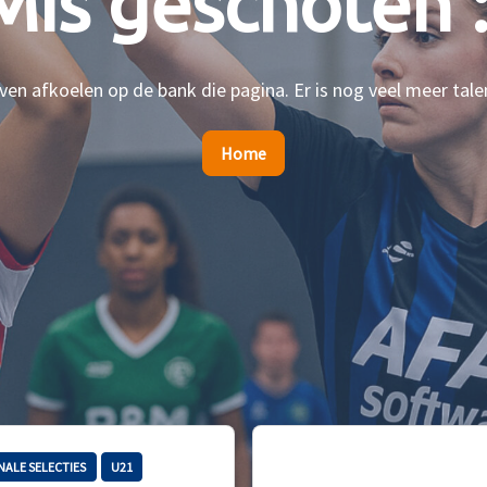
Mis geschoten :
en afkoelen op de bank die pagina. Er is nog veel meer tale
Home
NALE SELECTIES
U21