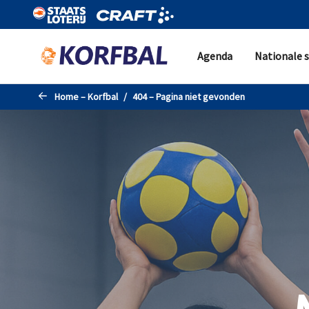
Naar de hoofdinhoud gaan
Agenda
Nationale s
Home – Korfbal
404 – Pagina niet gevonden