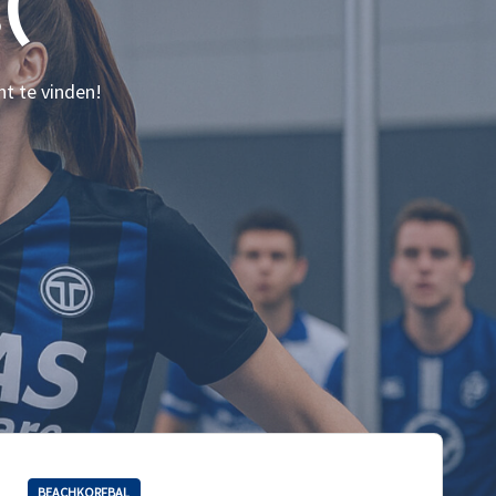
(
nt te vinden!
BEACHKORFBAL