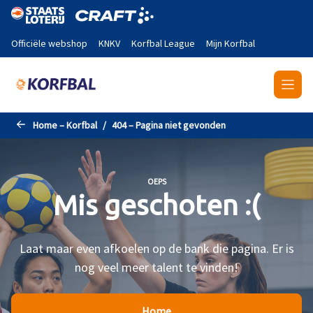
Naar de hoofdinhoud gaan
Officiële webshop
KNKV
Korfbal League
Mijn Korfbal
Home – Korfbal
404 – Pagina niet gevonden
OEPS
Mis geschoten :(
Laat maar even afkoelen op de bank die pagina. Er is
nog veel meer talent te vinden!
Home