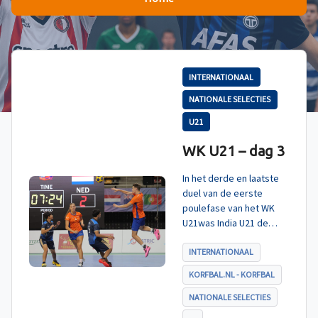
INTERNATIONAAL
NATIONALE SELECTIES
U21
WK U21 – dag 3
In het derde en laatste
duel van de eerste
poulefase van het WK
U21was India U21 de
tegenstander. Zoals
verwacht werd ook dit
INTERNATIONAAL
duel met ruime cijfers
KORFBAL.NL - KORFBAL
gewonnen en daarmee
eindigt Nederland U21
NATIONALE SELECTIES
als koploper in poule A.