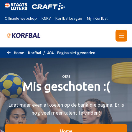
Naar de hoofdinhoud gaan
Officiële webshop
KNKV
Korfbal League
Mijn Korfbal
Home – Korfbal
404 – Pagina niet gevonden
OEPS
Mis geschoten :(
Laat maar even afkoelen op de bank die pagina. Er is
nog veel meer talent te vinden!
Home