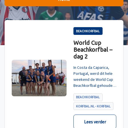
BEACHKORFBAL
World Cup
Beachkorfbal –
dag 2
In Costa da Caparica,
Portugal, werd dit hele
weekend de World Cup
Beachkorfbal gehouden.
Na een zinderende finale
tegen België, die
BEACHKORFBAL
eindigde in shoot-outs,
KORFBAL.NL - KORFBAL
was het Nederland dat
er met het goud vandoor
ging.
Lees verder