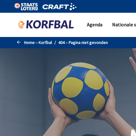
Naar de hoofdinhoud gaan
Agenda
Nationale s
Home – Korfbal
404 – Pagina niet gevonden