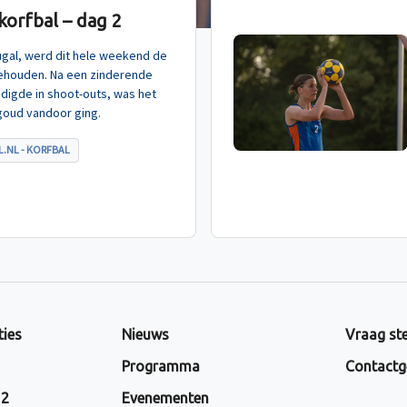
orfbal – dag 2
tugal, werd dit hele weekend de
ehouden. Na een zinderende
indigde in shoot-outs, was het
goud vandoor ging.
.NL - KORFBAL
ties
Nieuws
Vraag ste
Programma
Contactg
 2
Evenementen