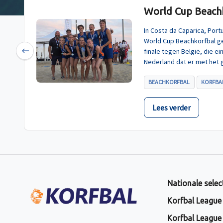
World Cup Beachk
In Costa da Caparica, Por
World Cup Beachkorfbal g
finale tegen België, die e
Previous
Nederland dat er met het 
BEACHKORFBAL
KORFBAL
Lees verder
Nationale selec
Korfbal League
Korfbal League