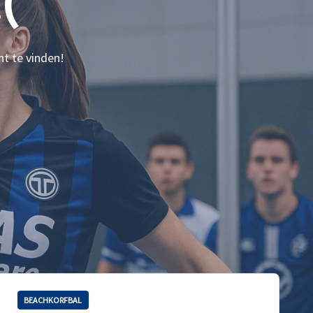
(
nt te vinden!
BEACHKORFBAL