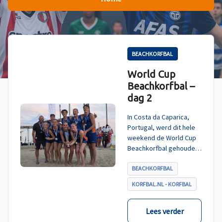
BEACHKORFBAL
World Cup
Beachkorfbal –
dag 2
In Costa da Caparica,
Portugal, werd dit hele
weekend de World Cup
Beachkorfbal gehouden.
Na een zinderende finale
tegen België, die
BEACHKORFBAL
eindigde in shoot-outs,
KORFBAL.NL - KORFBAL
was het Nederland dat
er met het goud vandoor
ging.
Lees verder