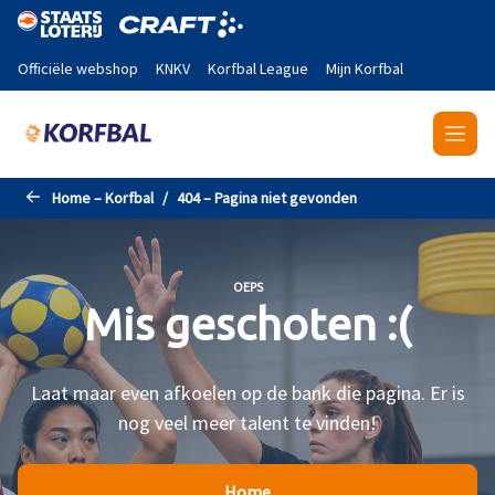
Naar de hoofdinhoud gaan
Officiële webshop
KNKV
Korfbal League
Mijn Korfbal
Home – Korfbal
404 – Pagina niet gevonden
OEPS
Mis geschoten :(
Laat maar even afkoelen op de bank die pagina. Er is
nog veel meer talent te vinden!
Home