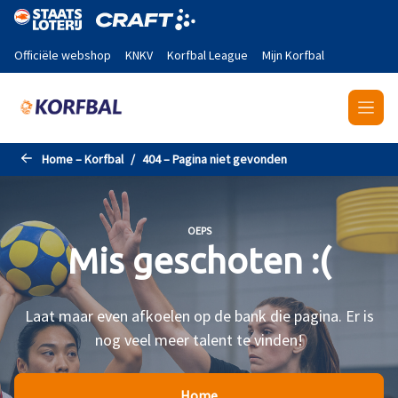
Naar de hoofdinhoud gaan
Officiële webshop
KNKV
Korfbal League
Mijn Korfbal
Home – Korfbal
404 – Pagina niet gevonden
OEPS
Mis geschoten :(
Laat maar even afkoelen op de bank die pagina. Er is
nog veel meer talent te vinden!
Home