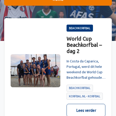
BEACHKORFBAL
World Cup
Beachkorfbal –
dag 2
In Costa da Caparica,
Portugal, werd dit hele
weekend de World Cup
Beachkorfbal gehouden.
Na een zinderende finale
tegen België, die
BEACHKORFBAL
eindigde in shoot-outs,
KORFBAL.NL - KORFBAL
was het Nederland dat
er met het goud vandoor
ging.
Lees verder