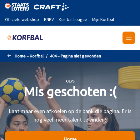
Naar de hoofdinhoud gaan
Officiële webshop
KNKV
Korfbal League
Mijn Korfbal
Home – Korfbal
404 – Pagina niet gevonden
OEPS
Mis geschoten :(
Laat maar even afkoelen op de bank die pagina. Er is
nog veel meer talent te vinden!
Home