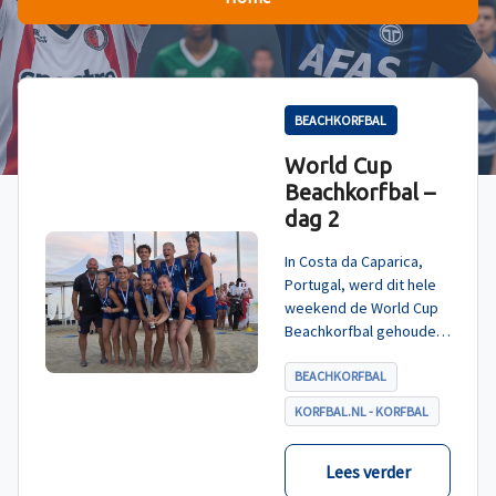
BEACHKORFBAL
World Cup
Beachkorfbal –
dag 2
In Costa da Caparica,
Portugal, werd dit hele
weekend de World Cup
Beachkorfbal gehouden.
Na een zinderende finale
tegen België, die
BEACHKORFBAL
eindigde in shoot-outs,
KORFBAL.NL - KORFBAL
was het Nederland dat
er met het goud vandoor
ging.
Lees verder