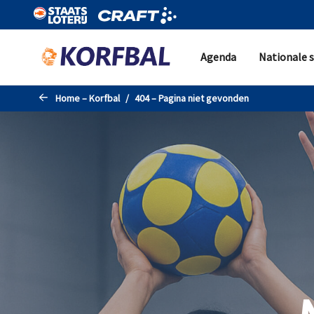
Naar de hoofdinhoud gaan
Agenda
Nationale s
Home – Korfbal
404 – Pagina niet gevonden