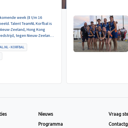
de komende week (8 t/m 16
eeld. Talent TeamNL Korfbal is
 Nieuw-Zeeland, Hong Kong
wedstrijd, tegen Nieuw-Zeeland
met ruime cijfers gewonnen.
AL.NL - KORFBAL
ties
Nieuws
Vraag ste
Programma
Contactg