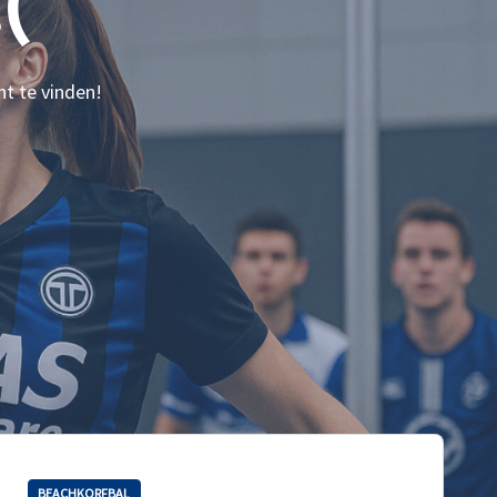
(
nt te vinden!
BEACHKORFBAL