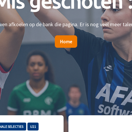
Mis geschoten :
en afkoelen op de bank die pagina. Er is nog veel meer tale
Home
NALE SELECTIES
U21