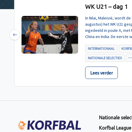
WK U21 – dag 1
In Nilai, Maleisië, wordt 
augustus) het WK U21 gesp
ingedeeld in poule A, met
China en India. De eerste 
Previous
U21, werd zoals verwacht 
INTERNATIONAAL
KORFB
NATIONALE SELECTIES
Lees verder
Nationale selec
Korfbal League