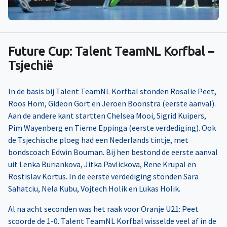
Future Cup: Talent TeamNL Korfbal –
Tsjechië
In de basis bij Talent TeamNL Korfbal stonden Rosalie Peet,
Roos Hom, Gideon Gort en Jeroen Boonstra (eerste aanval).
Aan de andere kant startten Chelsea Mooi, Sigrid Kuipers,
Pim Wayenberg en Tieme Eppinga (eerste verdediging). Ook
de Tsjechische ploeg had een Nederlands tintje, met
bondscoach Edwin Bouman. Bij hen bestond de eerste aanval
uit Lenka Buriankova, Jitka Pavlickova, Rene Krupal en
Rostislav Kortus. In de eerste verdediging stonden Sara
Sahatciu, Nela Kubu, Vojtech Holik en Lukas Holik.
Al na acht seconden was het raak voor Oranje U21: Peet
scoorde de 1-0. Talent TeamNL Korfbal wisselde veel af in de