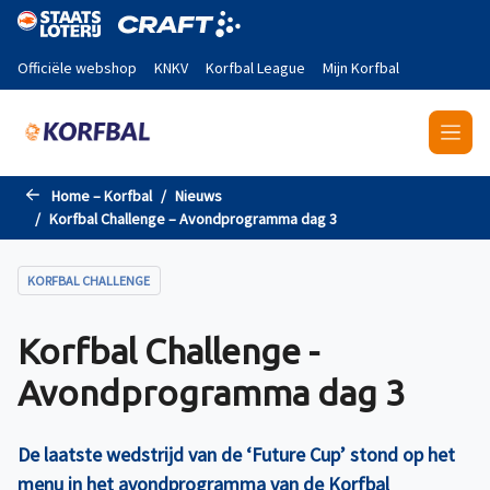
Naar de hoofdinhoud gaan
Officiële webshop
KNKV
Korfbal League
Mijn Korfbal
Home – Korfbal
Nieuws
Korfbal Challenge – Avondprogramma dag 3
KORFBAL CHALLENGE
Korfbal Challenge -
Avondprogramma dag 3
De laatste wedstrijd van de ‘Future Cup’ stond op het
menu in het avondprogramma van de Korfbal