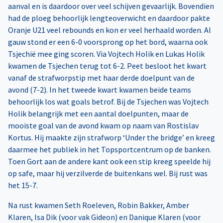
aanval en is daardoor over veel schijven gevaarlijk. Bovendien
had de ploeg behoorlijk lengteoverwicht en daardoor pakte
Oranje U21 veel rebounds en kon er veel herhaald worden. Al
gauw stond er een 6-0 voorsprong op het bord, waarna ook
Tsjechië mee ging scoren. Via Vojtech Holik en Lukas Holik
kwamen de Tsjechen terug tot 6-2. Peet besloot het kwart
vanaf de strafworpstip met haar derde doelpunt van de
avond (7-2). In het tweede kwart kwamen beide teams
behoorlijk los wat goals betrof. Bij de Tsjechen was Vojtech
Holik belangrijk met een aantal doelpunten, maar de
mooiste goal van de avond kwam op naam van Rostislav
Kortus. Hij maakte zijn strafworp ‘Under the bridge’ en kreeg
daarmee het publiek in het Topsportcentrum op de banken.
Toen Gort aan de andere kant ook een stip kreeg speelde hij
op safe, maar hij verzilverde de buitenkans wel. Bij rust was
het 15-7.
Na rust kwamen Seth Roeleven, Robin Bakker, Amber
Klaren, Isa Dik (voor vak Gideon) en Danique Klaren (voor