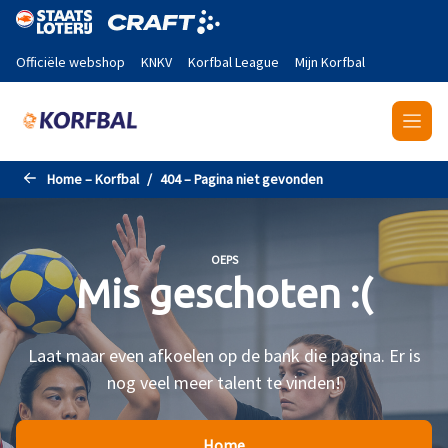
Naar de hoofdinhoud gaan
Officiële webshop
KNKV
Korfbal League
Mijn Korfbal
Home – Korfbal
404 – Pagina niet gevonden
OEPS
Mis geschoten :(
Laat maar even afkoelen op de bank die pagina. Er is
nog veel meer talent te vinden!
Home