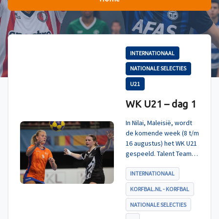
INTERNATIONAAL
NATIONALE SELECTIES
U21
WK U21 – dag 1
In Nilai, Maleisië, wordt
de komende week (8 t/m
16 augustus) het WK U21
gespeeld. Talent TeamNL
Korfbal is ingedeeld in
poule A, met Nieuw-
INTERNATIONAAL
Zeeland, Hong Kong
KORFBAL.NL - KORFBAL
China en India. De eerste
wedstrijd, tegen Nieuw-
NATIONALE SELECTIES
Zeeland U21, werd zoals