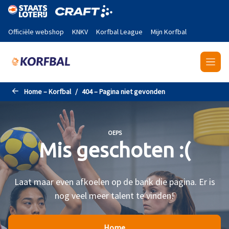
Naar de hoofdinhoud gaan
Officiële webshop
KNKV
Korfbal League
Mijn Korfbal
Home – Korfbal
404 – Pagina niet gevonden
OEPS
Mis geschoten :(
Laat maar even afkoelen op de bank die pagina. Er is
nog veel meer talent te vinden!
Home