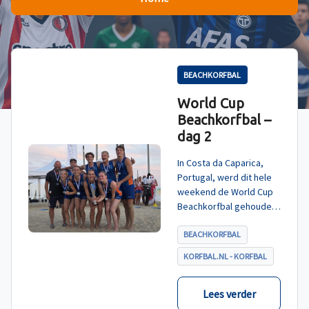
BEACHKORFBAL
World Cup
Beachkorfbal –
dag 2
In Costa da Caparica,
Portugal, werd dit hele
weekend de World Cup
Beachkorfbal gehouden.
Na een zinderende finale
tegen België, die
BEACHKORFBAL
eindigde in shoot-outs,
KORFBAL.NL - KORFBAL
was het Nederland dat
er met het goud vandoor
ging.
Lees verder