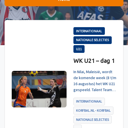
INTERNATIONAAL
NATIONALE SELECTIES
U21
WK U21 – dag 1
In Nilai, Maleisië, wordt
de komende week (8 t/m
16 augustus) het WK U21
gespeeld. Talent TeamNL
Korfbal is ingedeeld in
poule A, met Nieuw-
INTERNATIONAAL
Zeeland, Hong Kong
KORFBAL.NL - KORFBAL
China en India. De eerste
wedstrijd, tegen Nieuw-
NATIONALE SELECTIES
Zeeland U21, werd zoals