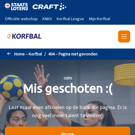
Naar de hoofdinhoud gaan
Officiële webshop
KNKV
Korfbal League
Mijn Korfbal
Home – Korfbal
404 – Pagina niet gevonden
OEPS
Mis geschoten :(
Laat maar even afkoelen op de bank die pagina. Er is
nog veel meer talent te vinden!
Home