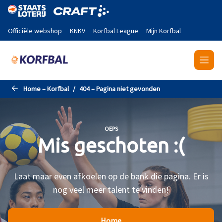
Naar de hoofdinhoud gaan
Officiële webshop
KNKV
Korfbal League
Mijn Korfbal
Home – Korfbal
404 – Pagina niet gevonden
OEPS
Mis geschoten :(
Laat maar even afkoelen op de bank die pagina. Er is
nog veel meer talent te vinden!
Home