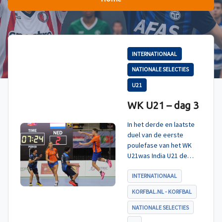
INTERNATIONAAL
NATIONALE SELECTIES
U21
WK U21 – dag 3
In het derde en laatste
duel van de eerste
poulefase van het WK
U21was India U21 de
tegenstander. Zoals
verwacht werd ook dit
INTERNATIONAAL
duel met ruime cijfers
KORFBAL.NL - KORFBAL
gewonnen en daarmee
eindigt Nederland U21
NATIONALE SELECTIES
als koploper in poule A.