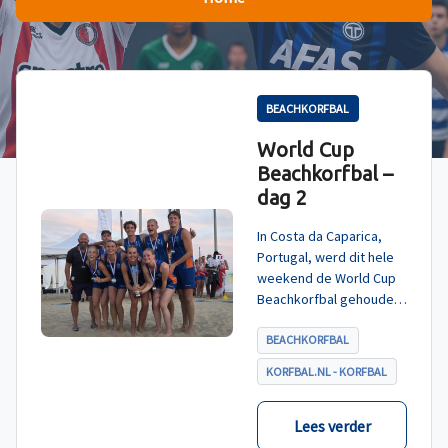
BEACHKORFBAL
World Cup
Beachkorfbal –
dag 2
In Costa da Caparica,
Portugal, werd dit hele
weekend de World Cup
Beachkorfbal gehouden.
Na een zinderende finale
tegen België, die
BEACHKORFBAL
eindigde in shoot-outs,
KORFBAL.NL - KORFBAL
was het Nederland dat
er met het goud vandoor
ging.
Lees verder