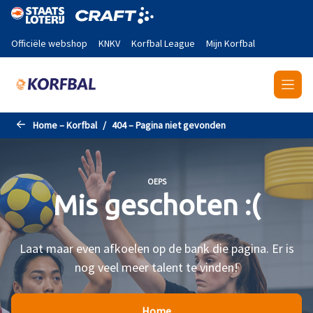
Naar de hoofdinhoud gaan
Officiële webshop
KNKV
Korfbal League
Mijn Korfbal
Home – Korfbal
404 – Pagina niet gevonden
OEPS
Mis geschoten :(
Laat maar even afkoelen op de bank die pagina. Er is
nog veel meer talent te vinden!
Home