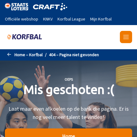
Naar de hoofdinhoud gaan
Officiële webshop
KNKV
Korfbal League
Mijn Korfbal
Home – Korfbal
404 – Pagina niet gevonden
OEPS
Mis geschoten :(
Laat maar even afkoelen op de bank die pagina. Er is
nog veel meer talent te vinden!
Home