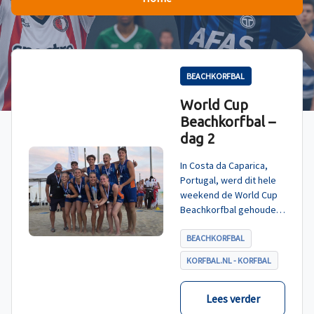
BEACHKORFBAL
World Cup
Beachkorfbal –
dag 2
In Costa da Caparica,
Portugal, werd dit hele
weekend de World Cup
Beachkorfbal gehouden.
Na een zinderende finale
tegen België, die
BEACHKORFBAL
eindigde in shoot-outs,
KORFBAL.NL - KORFBAL
was het Nederland dat
er met het goud vandoor
ging.
Lees verder