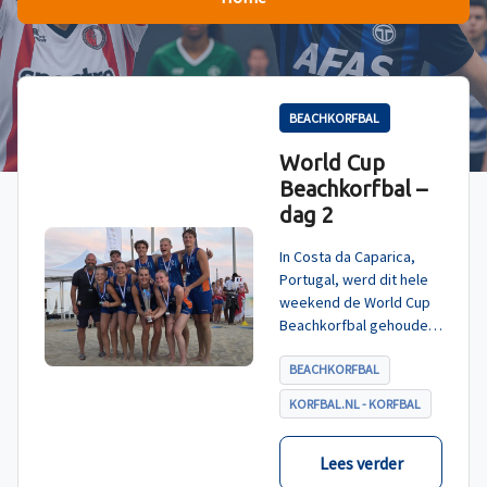
BEACHKORFBAL
World Cup
Beachkorfbal –
dag 2
In Costa da Caparica,
Portugal, werd dit hele
weekend de World Cup
Beachkorfbal gehouden.
Na een zinderende finale
tegen België, die
BEACHKORFBAL
eindigde in shoot-outs,
KORFBAL.NL - KORFBAL
was het Nederland dat
er met het goud vandoor
ging.
Lees verder