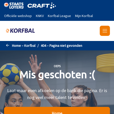
Naar de hoofdinhoud gaan
Officiële webshop
KNKV
Korfbal League
Mijn Korfbal
Home – Korfbal
404 – Pagina niet gevonden
OEPS
Mis geschoten :(
Laat maar even afkoelen op de bank die pagina. Er is
nog veel meer talent te vinden!
Home